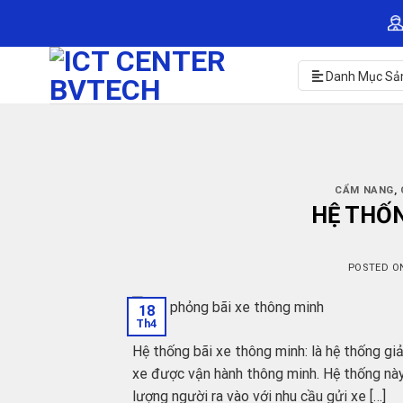
Skip
to
content
Danh Mục Sả
CẨM NANG
,
HỆ THỐN
POSTED 
18
Th4
Hệ thống bãi xe thông minh: là hệ thống gi
xe được vận hành thông minh. Hệ thống nà
lượng người ra vào với nhu cầu gửi xe […]