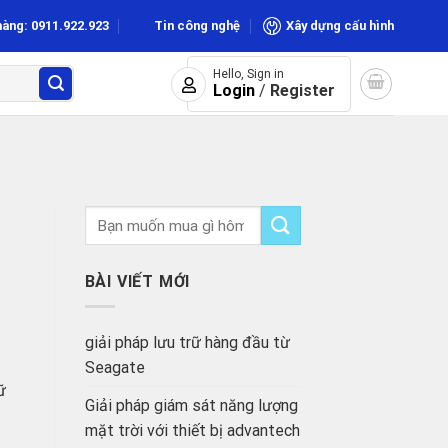
hàng: 0911.922.923
Tin công nghệ
Xây dựng cấu hình
Hello, Sign in
Login
/
Register
BÀI VIẾT MỚI
giải pháp lưu trữ hàng đầu từ
Seagate
ữ
Giải pháp giám sát năng lượng
mặt trời với thiết bị advantech