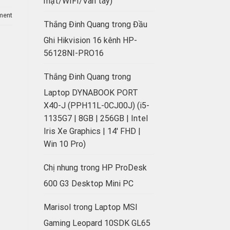
mặt/WIFI/Vân tay)
ment
Thắng Đinh Quang
trong
Đầu
Ghi Hikvision 16 kênh HP-
56128NI-PRO16
Thắng Đinh Quang
trong
Laptop DYNABOOK PORT
X40-J (PPH11L-0CJ00J) (i5-
1135G7 | 8GB | 256GB | Intel
Iris Xe Graphics | 14′ FHD |
Win 10 Pro)
Chị nhung
trong
HP ProDesk
600 G3 Desktop Mini PC
Marisol
trong
Laptop MSI
Gaming Leopard 10SDK GL65