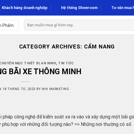
Khách hàng doanh nghiệp
Hệ thống Showroom
Tư vấn mua 
Tìm
n Phẩm
kiếm:
CATEGORY ARCHIVES:
CẨM NANG
CHUYÊN MỤC THIẾT BỊ AN NINH
,
TIN TỨC
G BÃI XE THÔNG MINH
ON
18 THÁNG TƯ, 2023
BY
NHI MARKETING
ải pháp công nghệ để kiểm soát xe ra vào và xây dựng một bãi gi
y phù hợp với những đối tượng nào? => Những nơi thường có số