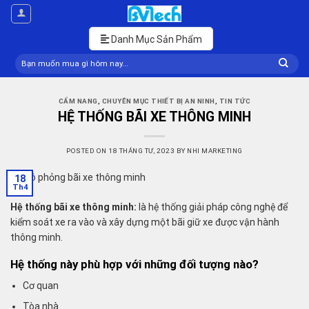
Skip
to
content
Danh Mục Sản Phẩm
Tìm
kiếm:
CẨM NANG
,
CHUYÊN MỤC THIẾT BỊ AN NINH
,
TIN TỨC
HỆ THỐNG BÃI XE THÔNG MINH
POSTED ON
18 THÁNG TƯ, 2023
BY
NHI MARKETING
18
Th4
Hệ thống bãi xe thông minh:
là hệ thống giải pháp công nghệ để
kiểm soát xe ra vào và xây dựng một bãi giữ xe được vận hành
thông minh.
Hệ thống này phù hợp với những đối tượng nào?
Cơ quan
Tòa nhà