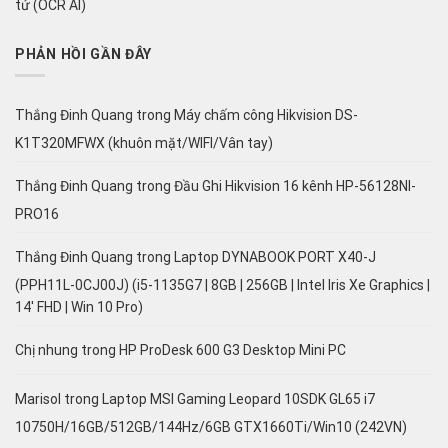
tử (OCR AI)
PHẢN HỒI GẦN ĐÂY
Thắng Đinh Quang
trong
Máy chấm công Hikvision DS-
K1T320MFWX (khuôn mặt/WIFI/Vân tay)
Thắng Đinh Quang
trong
Đầu Ghi Hikvision 16 kênh HP-56128NI-
PRO16
Thắng Đinh Quang
trong
Laptop DYNABOOK PORT X40-J
(PPH11L-0CJ00J) (i5-1135G7 | 8GB | 256GB | Intel Iris Xe Graphics |
14′ FHD | Win 10 Pro)
Chị nhung
trong
HP ProDesk 600 G3 Desktop Mini PC
Marisol
trong
Laptop MSI Gaming Leopard 10SDK GL65 i7
10750H/16GB/512GB/144Hz/6GB GTX1660Ti/Win10 (242VN)