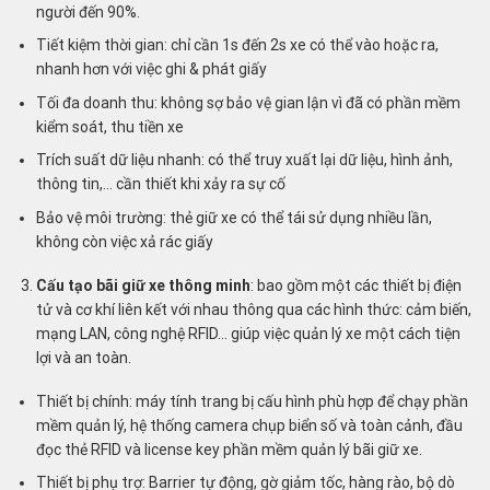
người đến 90%.
Tiết kiệm thời gian: chỉ cần 1s đến 2s xe có thể vào hoặc ra,
nhanh hơn với việc ghi & phát giấy
Tối đa doanh thu: không sợ bảo vệ gian lận vì đã có phần mềm
kiểm soát, thu tiền xe
Trích suất dữ liệu nhanh: có thể truy xuất lại dữ liệu, hình ảnh,
thông tin,… cần thiết khi xảy ra sự cố
Bảo vệ môi trường: thẻ giữ xe có thể tái sử dụng nhiều lần,
không còn việc xả rác giấy
Cấu tạo bãi giữ xe thông minh
: bao gồm một các thiết bị điện
tử và cơ khí liên kết với nhau thông qua các hình thức: cảm biến,
mạng LAN, công nghệ RFID… giúp việc quản lý xe một cách tiện
lợi và an toàn.
Thiết bị chính: máy tính trang bị cấu hình phù hợp để chạy phần
mềm quản lý, hệ thống camera chụp biển số và toàn cảnh, đầu
đọc thẻ RFID và license key phần mềm quản lý bãi giữ xe.
Thiết bị phụ trợ: Barrier tự động, gờ giảm tốc, hàng rào, bộ dò