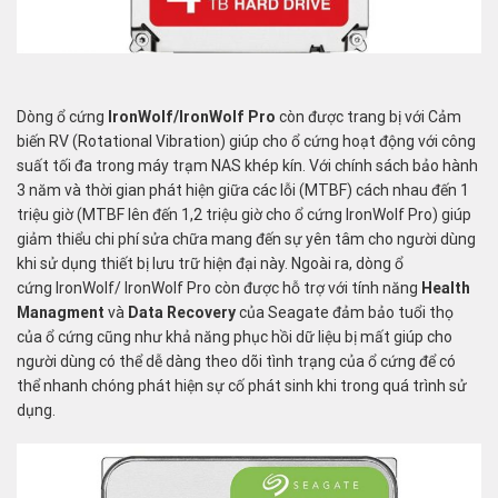
Dòng ổ cứng
IronWolf/IronWolf
Pro
còn được trang bị với Cảm
biến RV (Rotational Vibration) giúp cho ổ cứng hoạt động với công
suất tối đa trong máy trạm NAS khép kín. Với chính sách bảo hành
3 năm và thời gian phát hiện giữa các lỗi (MTBF) cách nhau đến 1
triệu giờ (MTBF lên đến 1,2 triệu giờ cho ổ cứng IronWolf Pro) giúp
giảm thiểu chi phí sửa chữa mang đến sự yên tâm cho người dùng
khi sử dụng thiết bị lưu trữ hiện đại này. Ngoài ra, dòng ổ
cứng IronWolf/ IronWolf Pro còn được hỗ trợ với tính năng
Health
Managment
và
Data Recovery
của Seagate đảm bảo tuổi thọ
của ổ cứng cũng như khả năng phục hồi dữ liệu bị mất giúp cho
người dùng có thể dễ dàng theo dõi tình trạng của ổ cứng để có
thể nhanh chóng phát hiện sự cố phát sinh khi trong quá trình sử
dụng.