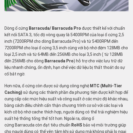
Dòng ổ cứng
Barracuda/ Barracuda Pro
được thiết kế với chuẩn
kết nối SATA 3, tốc độ vòng quay là 5400RPM của loại ổ cứng 2,5
inch (7200RPM cho dòng Barracuda Pro) và từ 5400RPM đến
7200RPM cho loại ổ cứng 3,5 inch cùng với bộ nhớ đệm 128MB cho
loại 2,5 inch và từ 64MB đến 256MB cho loại 3,5 inch ( từ 128MB
đến 256MB cho dòng
Barracuda Pro
) hỗ trợ cho việc lưu trữ dữ
liệu nhanh chóng, ổn định, hạn chế việc dữ liệu bị thất thoát do sự
cố bắt ngờ.
Hơn nữa, ổ cứng còn được sử dụng công nghệ
MTC (Multi-Tier
Caching)
sử dụng các thành phần đa phương tiện được kết hợp để
cung cấp các mức hiệu suất và công suất ở các mức độ khác nhau,
bằng cách điều chỉnh cẩn thận chương trình cơ sở với các loại và
kích cỡ bộ nhớ cache thích hợp, người dùng có thể trải nghiệm hiệu
suất hệ thống tổng thể tốt hơn. Ngoài ra, dòng ổ
cứng Barracuda còn đạt tiêu chuẩn
RoHS
bảo vệ môi trường giúp
cho người dùng có thể yên tâm khi sử dụng mà không phải lo ngại