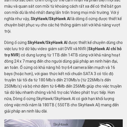
màu và quan sát con mồi từ khoảng cách rất xa để có thể bắt gọn
con mồi dù là nhỏ nhất đang lẩn trốn trong mọi môi trường. Với ý
nghĩa như vậy,
SkyHawk/SkyHawk AI
là dòng ổ cứng được thiết kế
chuyên biệt phục vụ cho các hệ thống giám sát với khả năng vượt
trội.
Dòng ổ cứng
SkyHawk/SkyHawk AI
được thiết kế chuyên dùng cho
việc lưu trữ dữ liệu video giám sát DVR và NVR (
SkyHawk AI chỉ hỗ
trợ NVR
) có dung lượng từ 1TB đến 14TB cùng với khả năng hoạt
đông 24 x 7 mang đến cho người dùng giải pháp an ninh hiện đại,
an toàn. Ổ cứng có khả năng hỗ trợ 64 camera liền mạch và 16
bays (hoặc hơn), với giao thức kết nối chuẩn SATA 3 có tốc độ
truyền tải tối đa từ 180 Mb/s đến 210Mb/s (từ 226Mb/s đến
250Mb/s) và bộ nhớ đệm từ 64Mb đến 256Mb giúp cho việc truyền
tải dữ liệu nhanh chóng và hỗ trợ các Video phát trực tiếp. Hơn
nữa, Dòng ổ cứng SkyHawk/SkyHawk AI có giới hạn khối lượng
công việc mỗi năm là 180TB ( 550TB cho SkyHawk AI) mang đến
giải pháp an ninh lâu dài.