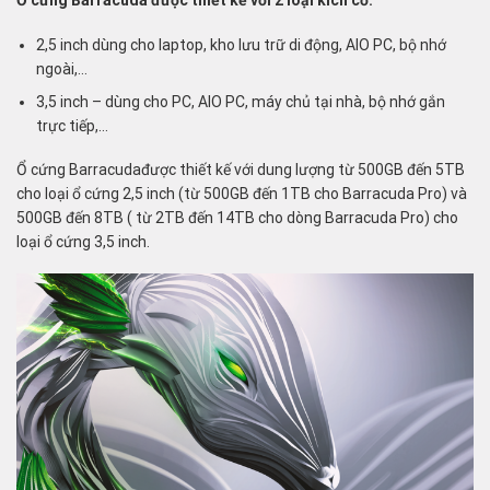
Ổ cứng Barracuda được thiết kế với 2 loại kích cỡ:
2,5 inch dùng cho
laptop
, kho lưu trữ di động, AIO PC, bộ nhớ
ngoài,…
3,5 inch – dùng cho
PC
, AIO PC, máy chủ tại nhà, bộ nhớ gắn
trực tiếp,…
Ổ cứng Barracudađược thiết kế với dung lượng từ 500GB đến 5TB
cho loại ổ cứng 2,5 inch (từ 500GB đến 1TB cho Barracuda Pro) và
500GB đến 8TB ( từ 2TB đến 14TB cho dòng Barracuda Pro) cho
loại ổ cứng 3,5 inch.