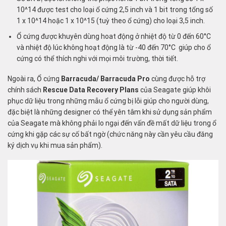
10^14 được test cho loại ổ cứng 2,5 inch và 1 bit trong tổng số
1 x 10^14 hoặc 1 x 10^15 (tuỳ theo ổ cứng) cho loại 3,5 inch.
Ổ cứng được khuyên dùng hoat động ở nhiệt độ từ 0 đến 60°C
và nhiệt độ lúc không hoạt động là từ -40 đến 70°C giúp cho ổ
cứng có thể thích nghi với mọi môi trường, thời tiết.
Ngoài ra, Ổ cứng
Barracuda/ Barracuda Pro
cùng được hỗ trợ
chính sách
Rescue Data Recovery Plans
của Seagate giúp khôi
phục dữ liệu trong những mẫu ổ cứng bị lỗi giúp cho người dùng,
đặc biệt là những designer có thể yên tâm khi sử dụng sản phẩm
của Seagate mà không phải lo ngại đến vấn đề mất dữ liệu trong ổ
cứng khi gặp các sự cố bất ngờ (chức năng này cần yêu cầu đăng
ký dịch vụ khi mua sản phẩm).