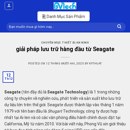
Skip
to
content
Danh Mục Sản Phẩm
Tìm
kiếm:
CHUYÊN MỤC THIẾT BỊ AN NINH
giải pháp lưu trữ hàng đầu từ Seagate
POSTED ON
12 THÁNG MƯỜI HAI, 2025
BY
KYTHUAT
12
Th12
Seagate
(tên đầy đủ là
Seagate Technology
) là 1 trong những
công ty chuyên về nghiên cứu, phát triển và sản xuất kho lưu trữ
dự liệu lớn trên thế giới. Seagate được thành lập vào tháng 1 năm
1979 với tên ban đầu là
Shugart
Technology, công ty được hợp
nhất tại Ai-len và có các văn phòng điều hành chính được đặt tại
California, Mỹ từ năm 2010. Với bài viết này, Phong Vũ xin giới thiệu