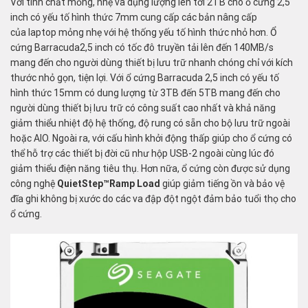
Với tính chất mỏng, nhẹ và dụng lượng lên tới 2TB cho ổ cứng 2,5
inch có yếu tố hình thức 7mm cung cấp các bản nâng cấp
của
laptop mỏng nhẹ
với hệ thống yếu tố hình thức nhỏ hơn. Ổ
cứng Barracuda2,5 inch có tốc đô truyền tải lên đến 140MB/s
mang đến cho người dùng thiết bị lưu trữ nhanh chóng chỉ với kích
thước nhỏ gọn, tiện lợi. Với ổ cứng Barracuda 2,5 inch có yếu tố
hình thức 15mm có dung lượng từ 3TB đến 5TB mang đến cho
người dùng thiết bị lưu trữ có công suất cao nhất và khả năng
giảm thiểu nhiệt độ hệ thống, độ rung có sẵn cho bộ lưu trữ ngoài
hoặc AIO. Ngoài ra, với cấu hình khởi động thấp giúp cho ổ cứng có
thể hỗ trợ các thiết bị đời cũ như hộp USB-2 ngoài cùng lúc đó
giảm thiểu điện năng tiêu thụ. Hơn nữa, ổ cứng còn được sử dụng
công nghệ
QuietStep™Ramp Load
giúp giảm tiếng ồn và bảo vệ
đĩa ghi không bị xước do các va đập đột ngột đảm bảo tuổi thọ cho
ổ cứng.