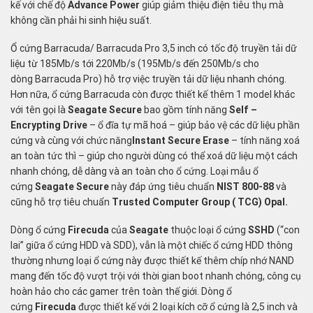
kế với chế độ
Advance Power
giúp giảm thiệu điện tiêu thụ mà
không cần phải hi sinh hiệu suất.
Ổ cứng Barracuda/ Barracuda Pro 3,5 inch có tốc độ truyền tải dữ
liệu từ 185Mb/s tới 220Mb/s (195Mb/s đến 250Mb/s cho
dòng Barracuda Pro) hỗ trợ việc truyền tải dữ liệu nhanh chóng.
Hơn nữa, ổ cứng Barracuda còn được thiết kế thêm 1 model khác
với tên gọi là
Seagate Secure
bao gồm tính năng
Self –
Encrypting Drive
– ổ đĩa tự mã hoá – giúp bảo vệ các dữ liệu phần
cứng và cùng với chức năng
Instant Secure Erase
– tính năng xoá
an toàn tức thì – giúp cho người dùng có thể xoá dữ liệu một cách
nhanh chóng, dễ dàng và an toàn cho ổ cứng. Loại mẫu ổ
cứng
Seagate Secure
này đáp ứng tiêu chuẩn
NIST 800-88
và
cũng hỗ trợ tiêu chuẩn
Trusted Computer Group ( TCG) Opal.
Dòng ổ cứng
Firecuda
của
Seagate
thuộc loại ổ cứng
SSHD
(“con
lai” giữa ổ cứng HDD và SDD), vẫn là một chiếc ổ cứng HDD thông
thường nhưng loại ổ cứng này được thiết kế thêm chíp nhớ NAND
mang đến tốc độ vượt trội với thời gian boot nhanh chóng, công cụ
hoàn hảo cho các gamer trên toàn thế giới. Dòng ổ
cứng
Firecuda
được thiết kế với 2 loại kích cỡ ổ cứng là 2,5 inch và