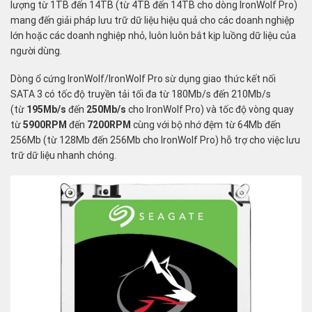
lượng từ 1TB đến 14TB (từ 4TB đến 14TB cho dòng IronWolf Pro)
mang đến giải pháp lưu trữ dữ liệu hiệu quả cho các doanh nghiệp
lớn hoặc các doanh nghiệp nhỏ, luôn luôn bắt kịp luồng dữ liệu của
người dùng.
Dòng ổ cứng IronWolf/IronWolf Pro sừ dụng giao thức kết nối
SATA 3 có tốc độ truyền tải tối đa từ 180Mb/s đến 210Mb/s
(từ
195Mb/s
đến
250Mb/s
cho IronWolf Pro) và tốc độ vòng quay
từ
5900RPM
đến
7200RPM
cùng với bộ nhớ đệm từ 64Mb đến
256Mb (từ 128Mb đến 256Mb cho IronWolf Pro) hỗ trợ cho việc lưu
trữ dữ liệu nhanh chóng.