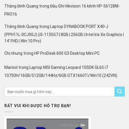
Thắng Đinh Quang
trong
Đầu Ghi Hikvision 16 kênh HP-56128NI-
PRO16
Thắng Đinh Quang
trong
Laptop DYNABOOK PORT X40-J
(PPH11L-0CJ00J) (i5-1135G7 | 8GB | 256GB | Intel Iris Xe Graphics |
14′ FHD | Win 10 Pro)
Chị nhung
trong
HP ProDesk 600 G3 Desktop Mini PC
Marisol
trong
Laptop MSI Gaming Leopard 10SDK GL65 i7
10750H/16GB/512GB/144Hz/6GB GTX1660Ti/Win10 (242VN)
RẤT VUI KHI ĐƯỢC HỖ TRỢ BẠN!