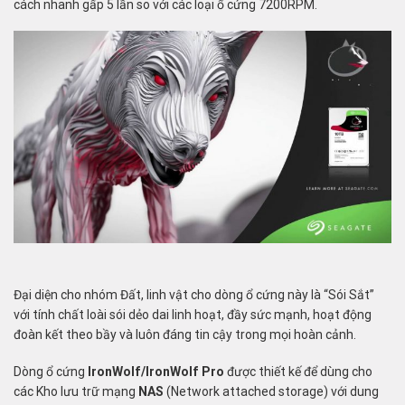
cách nhanh gấp 5 lần so với các loại ổ cứng 7200RPM.
Đại diện cho nhóm Đất, linh vật cho dòng ổ cứng này là “Sói Sắt”
với tính chất loài sói dẻo dai linh hoạt, đầy sức mạnh, hoạt động
đoàn kết theo bầy và luôn đáng tin cậy trong mọi hoàn cảnh.
Dòng ổ cứng
IronWolf/IronWolf
Pro
được thiết kế để dùng cho
các Kho lưu trữ mạng
NAS
(Network attached storage) với dung