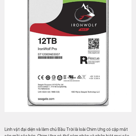
Linh vật đại diện và làm chủ Bầu Trời là loài Chim Ưng có cặp mắt
săn mồi sắc bén. Chim Ưng có thể cảm nhận và phân biệt mọi sắc