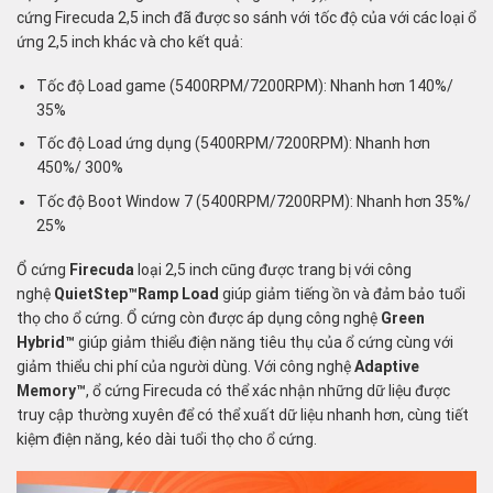
cứng Firecuda 2,5 inch đã được so sánh với tốc độ của với các loại ổ
ứng 2,5 inch khác và cho kết quả:
Tốc độ Load game (5400RPM/7200RPM): Nhanh hơn 140%/
35%
Tốc độ Load ứng dụng (5400RPM/7200RPM): Nhanh hơn
450%/ 300%
Tốc độ Boot Window 7 (5400RPM/7200RPM): Nhanh hơn 35%/
25%
Ổ cứng
Firecuda
loại 2,5 inch cũng được trang bị với công
nghệ
QuietStep™Ramp Load
giúp giảm tiếng ồn và đảm bảo tuổi
thọ cho ổ cứng. Ổ cứng còn được áp dụng công nghệ
Green
Hybrid™
giúp giảm thiểu điện năng tiêu thụ của ổ cứng cùng với
giảm thiểu chi phí của người dùng. Với công nghệ
Adaptive
Memory™
, ổ cứng Firecuda có thể xác nhận những dữ liệu được
truy cập thường xuyên để có thể xuất dữ liệu nhanh hơn, cùng tiết
kiệm điện năng, kéo dài tuổi thọ cho ổ cứng.