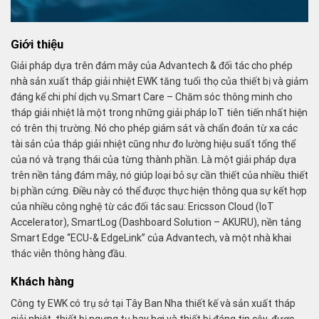
Giới thiệu
Giải pháp dựa trên đám mây của Advantech & đối tác cho phép
nhà sản xuất tháp giải nhiệt EWK tăng tuổi thọ của thiết bị và giảm
đáng kể chi phí dịch vụ.Smart Care – Chăm sóc thông minh cho
tháp giải nhiệt là một trong những giải pháp IoT tiên tiến nhất hiện
có trên thị trường. Nó cho phép giám sát và chẩn đoán từ xa các
tài sản của tháp giải nhiệt cũng như đo lường hiệu suất tổng thể
của nó và trạng thái của từng thành phần. Là một giải pháp dựa
trên nền tảng đám mây, nó giúp loại bỏ sự cần thiết của nhiều thiết
bị phần cứng. Điều này có thể được thực hiện thông qua sự kết hợp
của nhiều công nghệ từ các đối tác sau: Ericsson Cloud (IoT
Accelerator), SmartLog (Dashboard Solution – AKURU), nền tảng
Smart Edge “ECU-& EdgeLink” của Advantech, và một nhà khai
thác viễn thông hàng đầu.
Khách hàng
Công ty EWK có trụ sở tại Tây Ban Nha thiết kế và sản xuất tháp
giải nhiệt, thiết bị ngưng tụ bay hơi và thiết bị đáng tin cậy, được