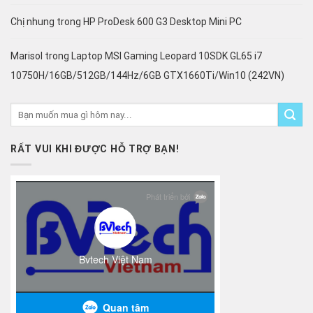
Chị nhung
trong
HP ProDesk 600 G3 Desktop Mini PC
Marisol
trong
Laptop MSI Gaming Leopard 10SDK GL65 i7
10750H/16GB/512GB/144Hz/6GB GTX1660Ti/Win10 (242VN)
RẤT VUI KHI ĐƯỢC HỖ TRỢ BẠN!