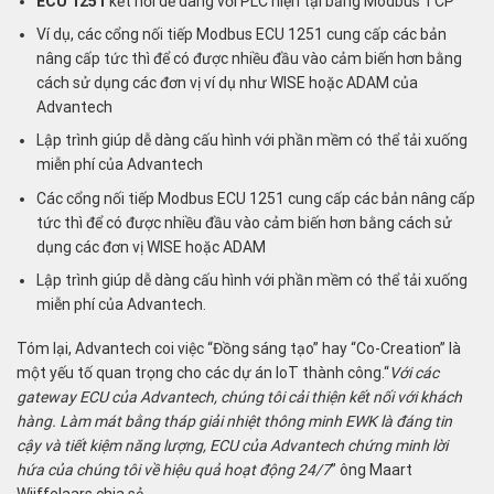
ECU 1251
kết nối dễ dàng với PLC hiện tại bằng Modbus TCP
Ví dụ, các cổng nối tiếp Modbus ECU 1251 cung cấp các bản
nâng cấp tức thì để có được nhiều đầu vào cảm biến hơn bằng
cách sử dụng các đơn vị ví dụ như WISE hoặc ADAM của
Advantech
Lập trình giúp dễ dàng cấu hình với phần mềm có thể tải xuống
miễn phí của Advantech
Các cổng nối tiếp Modbus ECU 1251 cung cấp các bản nâng cấp
tức thì để có được nhiều đầu vào cảm biến hơn bằng cách sử
dụng các đơn vị WISE hoặc ADAM
Lập trình giúp dễ dàng cấu hình với phần mềm có thể tải xuống
miễn phí của Advantech.
Tóm lại, Advantech coi việc “Đồng sáng tạo” hay “Co-Creation” là
một yếu tố quan trọng cho các dự án IoT thành công.“
Với các
gateway ECU của Advantech, chúng tôi cải thiện kết nối với khách
hàng. Làm mát bằng tháp giải nhiệt thông minh EWK là đáng tin
cậy và tiết kiệm năng lượng, ECU của Advantech chứng minh lời
hứa của chúng tôi về hiệu quả hoạt động 24/7
” ông Maart