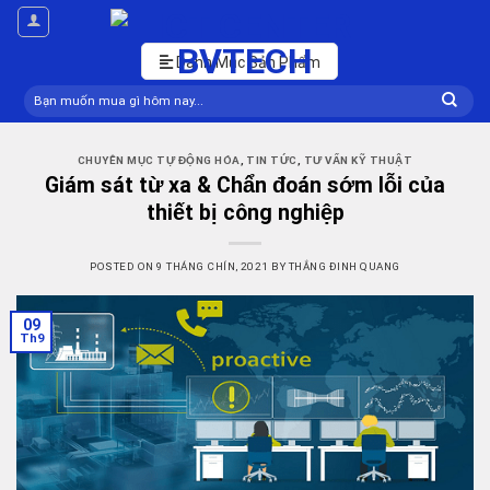
Skip
to
content
Danh Mục Sản Phẩm
Tìm
kiếm:
CHUYÊN MỤC TỰ ĐỘNG HÓA
,
TIN TỨC
,
TƯ VẤN KỸ THUẬT
Giám sát từ xa & Chẩn đoán sớm lỗi của
thiết bị công nghiệp
POSTED ON
9 THÁNG CHÍN, 2021
BY
THẮNG ĐINH QUANG
09
Th9