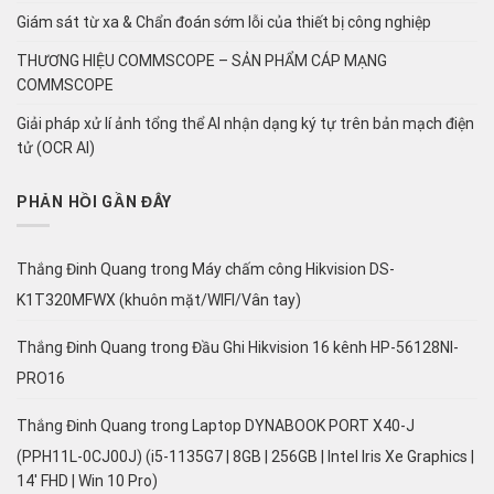
Giám sát từ xa & Chẩn đoán sớm lỗi của thiết bị công nghiệp
THƯƠNG HIỆU COMMSCOPE – SẢN PHẨM CÁP MẠNG
COMMSCOPE
Giải pháp xử lí ảnh tổng thể AI nhận dạng ký tự trên bản mạch điện
tử (OCR AI)
PHẢN HỒI GẦN ĐÂY
Thắng Đinh Quang
trong
Máy chấm công Hikvision DS-
K1T320MFWX (khuôn mặt/WIFI/Vân tay)
Thắng Đinh Quang
trong
Đầu Ghi Hikvision 16 kênh HP-56128NI-
PRO16
Thắng Đinh Quang
trong
Laptop DYNABOOK PORT X40-J
(PPH11L-0CJ00J) (i5-1135G7 | 8GB | 256GB | Intel Iris Xe Graphics |
14′ FHD | Win 10 Pro)