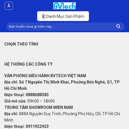
Skip
to
content
Danh Mục Sản Phẩm
Tìm
kiếm:
CHỌN THEO TỈNH
HỆ THỐNG CÁC CÔNG TY
VĂN PHÒNG ĐIỀU HÀNH BVTECH VIỆT NAM
Địa chỉ: Số 7 Nguyễn Thị Minh Khai, Phường Bến Nghé, Q1, TP
Hồ Chí Minh
Điện thoại: 0888688383
Giờ mở cửa:
09h00 – 18h00
TRUNG TÂM SHOWROOM MIỀN NAM
Địa chỉ:
888A Nguyễn Duy Trinh, Phường Phú Hữu, Q9, TP Hồ Chí
Minh
Điện thoại: 0911922923