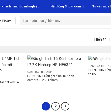
Khách hàng doanh nghiệp
Hệ thống Showroom
Tư vấn mua 
Tìm
n Phẩm
kiếm:
Hiển thị 
CAMERA HISHA
HS-NF3382 Đầu g
CAMERA HISHARP
to 8MP
HS-NE6321 Đầu ghi hình 16 Kênh
camera IP 2K Hisharp
alight 4MP AI
1
2