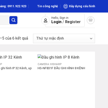
hàng: 0911.922.923
Tin công nghệ
Xây dựng cấu hình
Hello, Sign in
Login
/
Register
1–5 của 6 kết quả
RP
CAMERA HISHARP
hi hình IP 32 Kênh, up
HS-NF831F ĐẦU GHI HÌNH 8 KÊNH