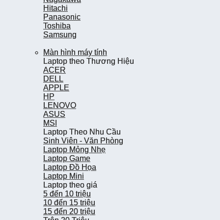
Hitachi
Hitachi
Panasonic
Panasonic
Toshiba
Toshiba
Samsung
Samsung
Màn hình máy tính
Màn hình máy tính
Laptop theo Thương Hiệu
Laptop theo Thương Hiệu
ACER
ACER
DELL
DELL
APPLE
APPLE
HP
HP
LENOVO
LENOVO
ASUS
ASUS
MSI
MSI
Laptop Theo Nhu Cầu
Laptop Theo Nhu Cầu
Sinh Viên - Văn Phòng
Sinh Viên - Văn Phòng
Laptop Mỏng Nhẹ
Laptop Mỏng Nhẹ
Laptop Game
Laptop Game
Laptop Đồ Họa
Laptop Đồ Họa
Laptop Mini
Laptop Mini
Laptop theo giá
Laptop theo giá
5 đến 10 triệu
5 đến 10 triệu
10 đến 15 triệu
10 đến 15 triệu
15 đến 20 triệu
15 đến 20 triệu