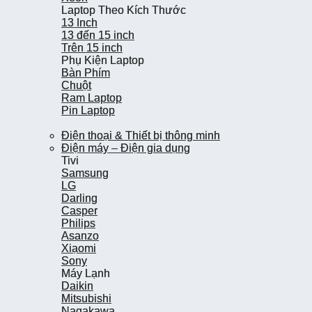
Laptop Theo Kích Thước
Laptop Theo Kích Thước
13 Inch
13 Inch
13 đến 15 inch
13 đến 15 inch
Trên 15 inch
Trên 15 inch
Phụ Kiện Laptop
Phụ Kiện Laptop
Bàn Phím
Bàn Phím
Chuột
Chuột
Ram Laptop
Ram Laptop
Pin Laptop
Pin Laptop
Điện thoại & Thiết bị thông minh
Điện thoại & Thiết bị thông minh
Điện máy – Điện gia dụng
Điện máy – Điện gia dụng
Tivi
Tivi
Samsung
Samsung
LG
LG
Darling
Darling
Casper
Casper
Philips
Philips
Asanzo
Asanzo
Xiạomi
Xiạomi
Sony
Sony
Máy Lạnh
Máy Lạnh
Daikin
Daikin
Mitsubishi
Mitsubishi
Nagakawa
Nagakawa