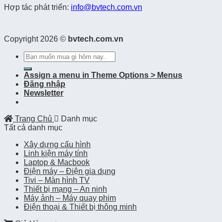
Hợp tác phát triển:
info@bvtech.com.vn
Copyright 2026 ©
bvtech.com.vn
Tìm
kiếm:
Assign a menu in Theme Options > Menus
Đăng nhập
Newsletter
Trang Chủ
Danh mục
Tất cả danh mục
Xây dựng cấu hình
Linh kiện máy tính
Laptop & Macbook
Điện máy – Điện gia dụng
Tivi – Màn hình TV
Thiết bị mạng – An ninh
Máy ảnh – Máy quay phim
Điện thoại & Thiết bị thông minh