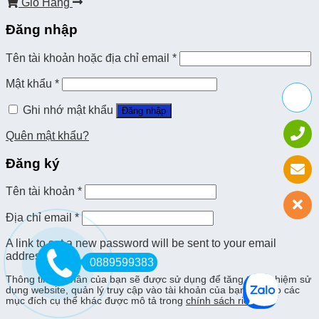
Giỏ Hàng
Đăng nhập
Tên tài khoản hoặc địa chỉ email
*
Mật khẩu
*
Ghi nhớ mật khẩu
Đăng nhập
Quên mật khẩu?
Đăng ký
Tên tài khoản
*
Địa chỉ email
*
A link to set a new password will be sent to your email
address.
0889599383
Thông tin cá nhân của bạn sẽ được sử dụng để tăng trải nghiệm sử
dụng website, quản lý truy cập vào tài khoản của bạn, và cho các
mục đích cụ thể khác được mô tả trong
chính sách riêng tư
.