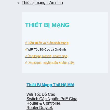
Thiết bị mạng – An ninh
Thiết bị mạng – An ninh
THIẾT BỊ MẠNG
THIẾT BỊ MẠNG
√ Điều khiển và Kiểm soát Mạng
√ Điều khiển và Kiểm soát Mạng
√
√
WIFI Tốc Độ Cao và Ổn Định
WIFI Tốc Độ Cao và Ổn Định
√ Ứng Dụng Resort, Khách Sạn
√ Ứng Dụng Resort, Khách Sạn
√ Ứng Dụng Truyền Dẫn Không Dây
√ Ứng Dụng Truyền Dẫn Không Dây
Thiết Bị Mạng Thế Hệ Mới
Thiết Bị Mạng Thế Hệ Mới
Wifi Tốc Độ Cao
Wifi Tốc Độ Cao
Switch Cấp Nguồn PoE Giga
Switch Cấp Nguồn PoE Giga
Router & Controller
Router & Controller
Router Draytek
Router Draytek