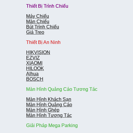
Thiết Bị Trình Chiếu
Thiết Bị Trình Chiếu
Máy Chiếu
Máy Chiếu
Màn Chiếu
Màn Chiếu
Bút Trình Chiếu
Bút Trình Chiếu
Giá Treo
Giá Treo
Thiết Bị An Ninh
Thiết Bị An Ninh
HIKVISION
HIKVISION
EZVIZ
EZVIZ
XIAOMI
XIAOMI
HILOOK
HILOOK
Alhua
Alhua
BOSCH
BOSCH
Màn Hình Quảng Cáo Tương Tác
Màn Hình Quảng Cáo Tương Tác
Màn Hình Khách Sạn
Màn Hình Khách Sạn
Màn Hình Quảng Cáo
Màn Hình Quảng Cáo
Màn Hình Ghép
Màn Hình Ghép
Màn Hình Tương Tác
Màn Hình Tương Tác
Giải Pháp Mega Parking
Giải Pháp Mega Parking