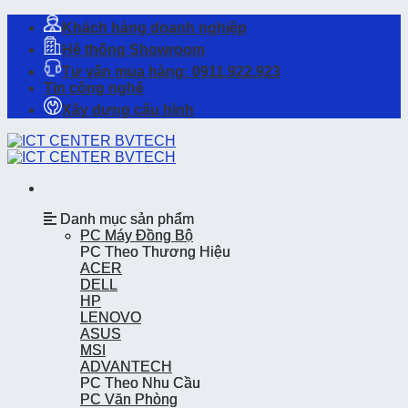
Skip
Khách hàng doanh nghiệp
to
Hệ thống Showroom
content
Tư vấn mua hàng: 0911.922.923
Tin công nghệ
Xây dựng cấu hình
Danh mục sản phẩm
Danh mục sản phẩm
PC Máy Đồng Bộ
PC Máy Đồng Bộ
PC Theo Thương Hiệu
PC Theo Thương Hiệu
ACER
ACER
DELL
DELL
HP
HP
LENOVO
LENOVO
ASUS
ASUS
MSI
MSI
ADVANTECH
ADVANTECH
PC Theo Nhu Cầu
PC Theo Nhu Cầu
PC Văn Phòng
PC Văn Phòng