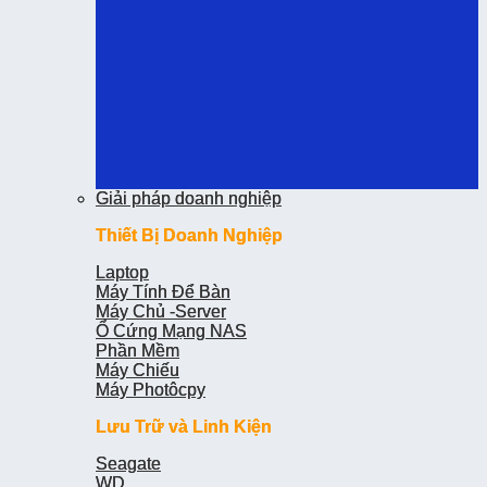
Giải pháp doanh nghiệp
Giải pháp doanh nghiệp
Thiết Bị Doanh Nghiệp
Thiết Bị Doanh Nghiệp
Laptop
Laptop
Máy Tính Để Bàn
Máy Tính Để Bàn
Máy Chủ -Server
Máy Chủ -Server
Ổ Cứng Mạng NAS
Ổ Cứng Mạng NAS
Phần Mềm
Phần Mềm
Máy Chiếu
Máy Chiếu
Máy Photôcpy
Máy Photôcpy
Lưu Trữ và Linh Kiện
Lưu Trữ và Linh Kiện
Seagate
Seagate
WD
WD