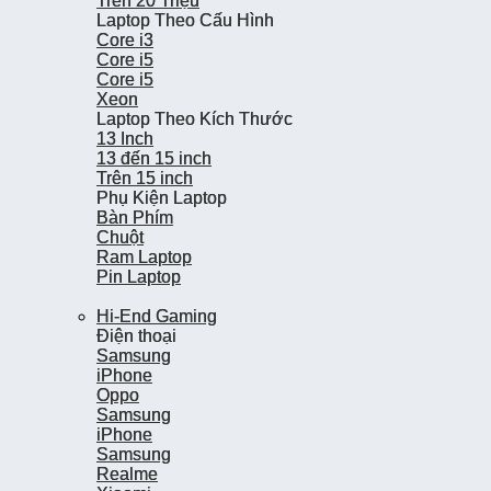
Trên 20 Triệu
Trên 20 Triệu
Laptop Theo Cấu Hình
Laptop Theo Cấu Hình
Core i3
Core i3
Core i5
Core i5
Core i5
Core i5
Xeon
Xeon
Laptop Theo Kích Thước
Laptop Theo Kích Thước
13 Inch
13 Inch
13 đến 15 inch
13 đến 15 inch
Trên 15 inch
Trên 15 inch
Phụ Kiện Laptop
Phụ Kiện Laptop
Bàn Phím
Bàn Phím
Chuột
Chuột
Ram Laptop
Ram Laptop
Pin Laptop
Pin Laptop
Hi-End Gaming
Hi-End Gaming
Điện thoại
Điện thoại
Samsung
Samsung
iPhone
iPhone
Oppo
Oppo
Samsung
Samsung
iPhone
iPhone
Samsung
Samsung
Realme
Realme