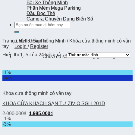
Bãi Xe Thông Minh
Bãi Xe Thông Minh
Phần Mềm Mega Parking
Phần Mềm Mega Parking
Đầu Đọc Thẻ
Đầu Đọc Thẻ
Camera Chuyên Dụng Biển Số
Camera Chuyên Dụng Biển Số
Tìm
Tìm
kiếm:
kiếm:
Trang chủ
Hello, Sign in
/
Khóa Thông Minh
/
Khóa cửa thông minh có vân
tay
Login
/
Register
Hiển thị 1–5 của 24 kết quả
Chưa có sản phẩm trong giỏ hàng.
-1%
New
Khóa cửa thông minh có vân tay
KHÓA CỬA KHÁCH SẠN TỪ ZIVIO SGH-201D
2.000.000
₫
1.985.000
₫
-1%
-3%