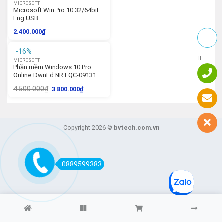
MICROSOFT
Microsoft Win Pro 10 32/64bit
Eng USB
2.400.000
₫
-16%
MICROSOFT
Phần mềm Windows 10 Pro
Online DwnLd NR FQC-09131
4.500.000
₫
3.800.000
₫
Copyright 2026 ©
bvtech.com.vn
0889599383