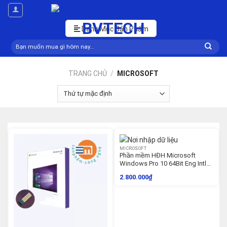
Skip
to
content
Danh Mục Sản Phẩm
Tìm
kiếm:
TRANG CHỦ
/
MICROSOFT
MICROSOFT
Phần mềm HĐH Microsoft
Windows Pro 10 64Bit Eng Intl
1pk DSP OEI DVD
2.800.000
₫