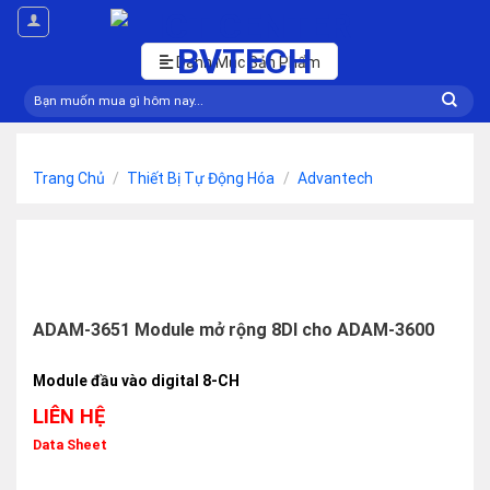
Skip
to
content
Danh Mục Sản Phẩm
Tìm
kiếm:
Trang Chủ
/
Thiết Bị Tự Động Hóa
/
Advantech
ADAM-3651 Module mở rộng 8DI cho ADAM-3600
Module đầu vào digital 8-CH
LIÊN HỆ
Data Sheet