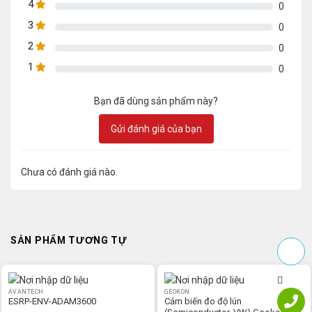
4
0
3
0
2
0
1
0
Bạn đã dùng sản phẩm này?
Gửi đánh giá của bạn
Chưa có đánh giá nào.
SẢN PHẨM TƯƠNG TỰ
AVANTECH
GEOKON
ESRP-ENV-ADAM3600
Cảm biến đo độ lún