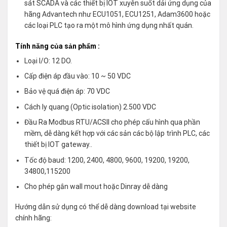
sát SCADA và các thiết bị IOT xuyên suốt dải ứng dụng của
hãng Advantech như ECU1051, ECU1251, Adam3600 hoặc
các loại PLC tạo ra một mô hình ứng dụng nhất quán.
Tính năng
của sản phẩm
:
Loại I/O: 12 DO.
Cấp điện áp đầu vào: 10 ~ 50 VDC
Bảo vệ quá điện áp: 70 VDC
Cách ly quang (Optic isolation) 2.500 VDC
Đầu Ra Modbus RTU/ACSII cho phép cấu hình qua phần
mềm, dễ dàng kết hợp với các sản các bộ lập trình PLC, các
thiết bị IOT gateway..
Tốc độ baud: 1200, 2400, 4800, 9600, 19200, 19200,
34800,115200
Cho phép gắn wall mout hoặc Dinray dễ dàng
Hướng dẫn sử dụng có thể dễ dàng download tại website
chính hãng: