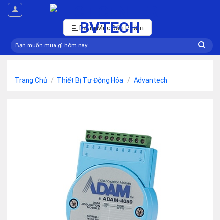
Skip
to
content
Danh Mục Sản Phẩm
Tìm
kiếm:
Trang Chủ
/
Thiết Bị Tự Động Hóa
/
Advantech