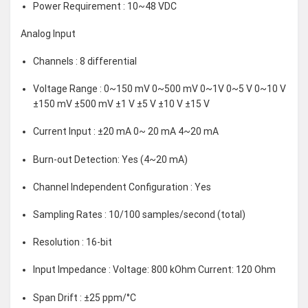
Power Requirement : 10~48 VDC
Analog Input
Channels : 8 differential
Voltage Range : 0~150 mV 0~500 mV 0~1V 0~5 V 0~10 V
±150 mV ±500 mV ±1 V ±5 V ±10 V ±15 V
Current Input : ±20 mA 0~ 20 mA 4~20 mA
Burn-out Detection: Yes (4~20 mA)
Channel Independent Configuration : Yes
Sampling Rates : 10/100 samples/second (total)
Resolution : 16-bit
Input Impedance : Voltage: 800 kOhm Current: 120 Ohm
Span Drift : ±25 ppm/°C