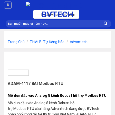
Skip
to
content
Danh Mục Sản Phẩm
Tìm
kiếm:
Trang Chủ
/
Thiết Bị Tự Động Hóa
/
Advantech
ADAM-4117 8AI Modbus RTU
Mô đun đầu vào Analog 8 kênh Robust hỗ trợ Modbus RTU
Mô đun đầu vào Analog 8 kênh Robust hỗ
trợ Modbus RTU của hãng Advantech đang được BVtech
phân phối rộng rãi tại thị trường Việt Nam. ADAM-4117