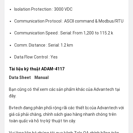
Isolation Protection : 3000 VDC
Communication Protocol : ASCII command & Modbus/RTU
Communication Speed : Serial: From 1,200 to 115.2 k
Comm. Distance : Serial: 1.2 km
Data Flow Control : Yes
Tài liệu kỹ thuật ADAM-4117
Data Sheet
Manual
Bạn cũng có thể xem các sản phẩm khác của Advantech tại
đây
.
Bvtech đang phân phối rộng rãi các thiết bị của Advantech với
giá cả phải chăng, chính sách giao hàng nhanh chóng trên
toàn quấc và hỗ trợ kỹ thuật tin cây.
Vui lòng liên hệ chúng tôi qua kênh Zalo OA chính hãng trên