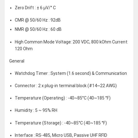
Zero Drift : ± 6 µV/° C
CMR @ 50/60 Hz : 92dB
NMR @ 50/60 Hz : 60 dB
High Common Mode Voltage: 200 VDC, 800 kOhm Current:
120 Ohm
General
Watchdog Timer : System (1.6 second) & Communication
Connector : 2 x plug-in terminal block (#14~22 AWG)
Temperature (Operating) : -40~85°C (40~185 °F)
Humidity : 5 ~ 95% RH
Temperature (Storage) : -40~85°C (40~185 °F)
Interface : RS-485, Micro USB, Passive UHF RFID