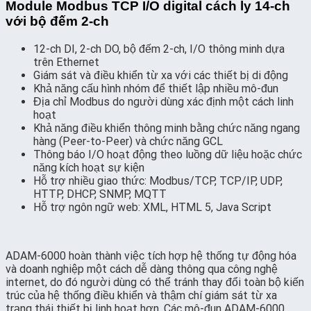
Module Modbus TCP I/O digital cách ly 14-ch
với bộ đếm 2-ch
12-ch DI, 2-ch DO, bộ đếm 2-ch, I/O thông minh dựa
trên Ethernet
Giám sát và điều khiển từ xa với các thiết bị di động
Khả năng cấu hình nhóm để thiết lập nhiều mô-đun
Địa chỉ Modbus do người dùng xác định một cách linh
hoạt
Khả năng điều khiển thông minh bằng chức năng ngang
hàng (Peer-to-Peer) và chức năng GCL
Thông báo I/O hoạt động theo luồng dữ liệu hoặc chức
năng kích hoạt sự kiện
Hỗ trợ nhiều giao thức: Modbus/TCP, TCP/IP, UDP,
HTTP, DHCP, SNMP, MQTT
Hỗ trợ ngôn ngữ web: XML, HTML 5, Java Script
ADAM-6000 hoàn thành việc tích hợp hệ thống tự động hóa
và doanh nghiệp một cách dễ dàng thông qua công nghệ
internet, do đó người dùng có thể tránh thay đổi toàn bộ kiến
trúc của hệ thống điều khiển và thậm chí giám sát từ xa
trạng thái thiết bị linh hoạt hơn. Các mô-đun ADAM-6000