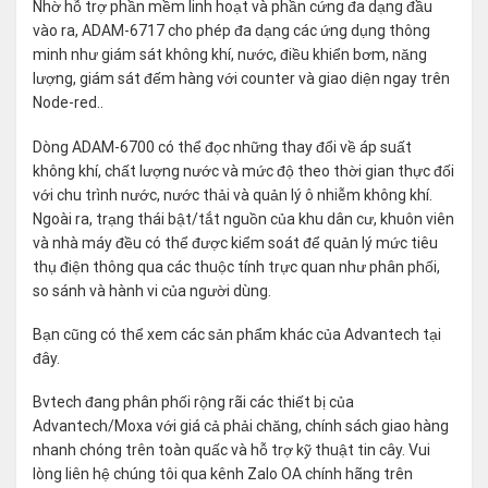
Nhờ hỗ trợ phần mềm linh hoạt và phần cứng đa dạng đầu
vào ra, ADAM-6717 cho phép đa dạng các ứng dụng thông
minh như giám sát không khí, nước, điều khiển bơm, năng
lượng, giám sát đếm hàng với counter và giao diện ngay trên
Node-red..
Dòng ADAM-6700 có thể đọc những thay đổi về áp suất
không khí, chất lượng nước và mức độ theo thời gian thực đối
với chu trình nước, nước thải và quản lý ô nhiễm không khí.
Ngoài ra, trạng thái bật/tắt nguồn của khu dân cư, khuôn viên
và nhà máy đều có thể được kiểm soát để quản lý mức tiêu
thụ điện thông qua các thuộc tính trực quan như phân phối,
so sánh và hành vi của người dùng.
Bạn cũng có thể xem các sản phẩm khác của Advantech tại
đây
.
Bvtech đang phân phối rộng rãi các thiết bị của
Advantech/Moxa với giá cả phải chăng, chính sách giao hàng
nhanh chóng trên toàn quấc và hỗ trợ kỹ thuật tin cây. Vui
lòng liên hệ chúng tôi qua kênh Zalo OA chính hãng trên