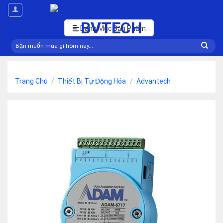
Skip
to
content
Danh Mục Sản Phẩm
Tìm
kiếm:
Trang Chủ
/
Thiết Bị Tự Động Hóa
/
Advantech