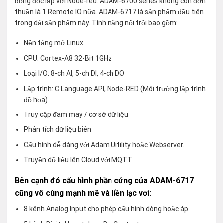
động độc lập với Node-red. ADAM-6700 series không còn đơn
thuần là 1 Remote IO nữa. ADAM-6717 là sản phẩm đầu tiên
trong dải sản phẩm này. Tính năng nổi trội bao gồm:
Nền tảng mở Linux
CPU: Cortex-A8 32-Bit 1GHz
Loại I/O: 8-ch AI, 5-ch DI, 4-ch DO
Lập trình: C Language API, Node-RED (Môi trường lập trình
đồ họa)
Truy cập đám mây / cơ sở dữ liệu
Phân tích dữ liệu biên
Cấu hình dễ dàng với Adam Uitility hoặc Webserver.
Truyền dữ liệu lên Cloud với MQTT
Bên cạnh đó cấu hình phần cứng của ADAM-6717
cũng vô cùng mạnh mẽ và liền lạc vơi:
8 kênh Analog Input cho phép cấu hình dòng hoặc áp