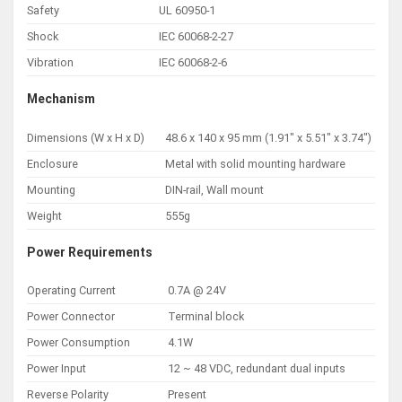
Safety
UL 60950-1
Shock
IEC 60068-2-27
Vibration
IEC 60068-2-6
Mechanism
Dimensions (W x H x D)
48.6 x 140 x 95 mm (1.91″ x 5.51″ x 3.74″)
Enclosure
Metal with solid mounting hardware
Mounting
DIN-rail, Wall mount
Weight
555g
Power Requirements
Operating Current
0.7A @ 24V
Power Connector
Terminal block
Power Consumption
4.1W
Power Input
12 ~ 48 VDC, redundant dual inputs
Reverse Polarity
Present