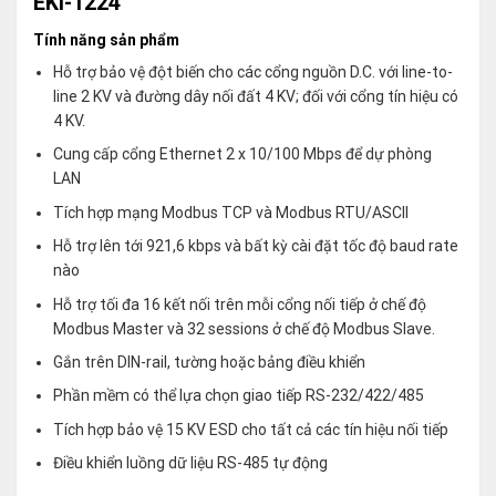
EKI-1224
Tính năng sản phẩm
Hỗ trợ bảo vệ đột biến cho các cổng nguồn D.C. với line-to-
line 2 KV và đường dây nối đất 4 KV; đối với cổng tín hiệu có
4 KV.
Cung cấp cổng Ethernet 2 x 10/100 Mbps để dự phòng
LAN
Tích hợp mạng Modbus TCP và Modbus RTU/ASCII
Hỗ trợ lên tới 921,6 kbps và bất kỳ cài đặt tốc độ baud rate
nào
Hỗ trợ tối đa 16 kết nối trên mỗi cổng nối tiếp ở chế độ
Modbus Master và 32 sessions ở chế độ Modbus Slave.
Gắn trên DIN-rail, tường hoặc bảng điều khiển
Phần mềm có thể lựa chọn giao tiếp RS-232/422/485
Tích hợp bảo vệ 15 KV ESD cho tất cả các tín hiệu nối tiếp
Điều khiển luồng dữ liệu RS-485 tự động