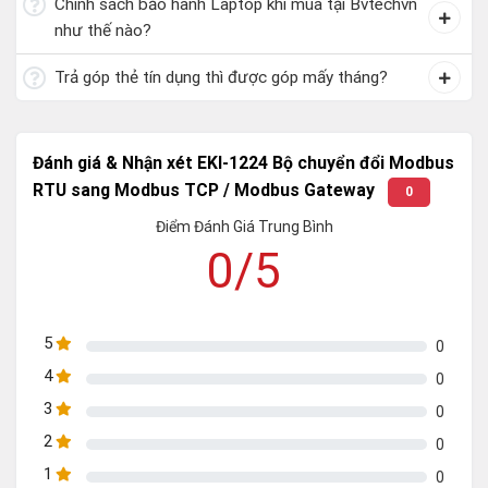
Chính sách bảo hành Laptop khi mua tại Bvtechvn
như thế nào?
Trả góp thẻ tín dụng thì được góp mấy tháng?
Đánh giá & Nhận xét EKI-1224 Bộ chuyển đổi Modbus
RTU sang Modbus TCP / Modbus Gateway
0
Điểm Đánh Giá Trung Bình
0/5
5
0
4
0
3
0
2
0
1
0