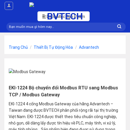
Skip
to
content
Danh Mục Sản Phẩm
Tìm
kiếm:
Trang Chủ
/
Thiết Bị Tự Động Hóa
/
Advantech
EKI-1224 Bộ chuyển đổi Modbus RTU sang Modbus
TCP / Modbus Gateway
EKI-1224 4 cổng Modbus Gateway của hãng Advantech –
Taiwan đang được BVTECH phân phối rộng rãi tại thị trường
Việt Nam. EKI-1224 được thiết theo tiêu chuẩn công nghiệp,
nhỏ gọn, dễ dàng lấy được tín hiệu về PLC, máy tính, vi xử lý,
máy tính nhúng… Sản phẩm hiện đang được sử dụng trong