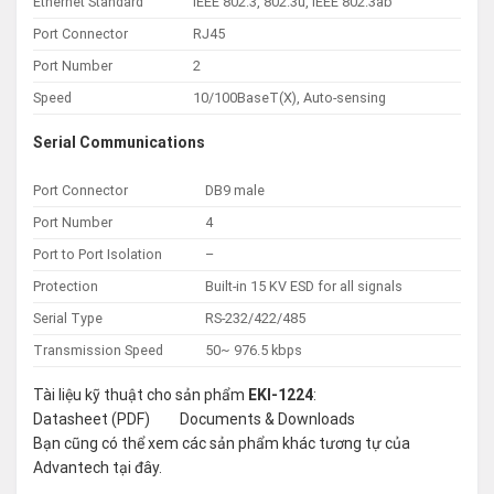
Ethernet Standard
IEEE 802.3, 802.3u, IEEE 802.3ab
Port Connector
RJ45
Port Number
2
Speed
10/100BaseT(X), Auto-sensing
Serial Communications
Port Connector
DB9 male
Port Number
4
Port to Port Isolation
–
Protection
Built-in 15 KV ESD for all signals
Serial Type
RS-232/422/485
Transmission Speed
50~ 976.5 kbps
Tài liệu kỹ thuật cho sản phẩm
EKI-1224
:
Datasheet (PDF)
Documents & Downloads
Bạn cũng có thể xem các sản phẩm khác tương tự của
Advantech tại
đây
.