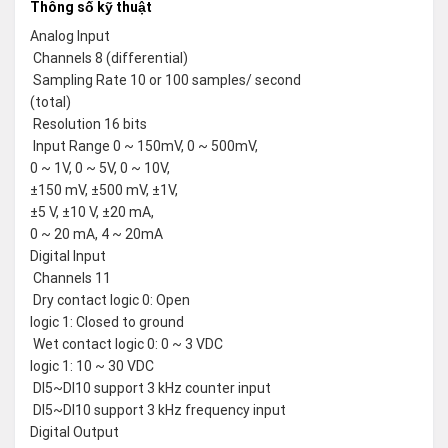
Thông số kỹ thuật
Analog Input
 Channels 8 (differential)
 Sampling Rate 10 or 100 samples/ second
(total)
 Resolution 16 bits
 Input Range 0 ~ 150mV, 0 ~ 500mV,
0 ~ 1V, 0 ~ 5V, 0 ~ 10V,
±150 mV, ±500 mV, ±1V,
±5 V, ±10 V, ±20 mA,
0 ~ 20 mA, 4 ~ 20mA
Digital Input
 Channels 11
 Dry contact logic 0: Open
logic 1: Closed to ground
 Wet contact logic 0: 0 ~ 3 VDC
logic 1: 10 ~ 30 VDC
 DI5~DI10 support 3 kHz counter input
 DI5~DI10 support 3 kHz frequency input
Digital Output