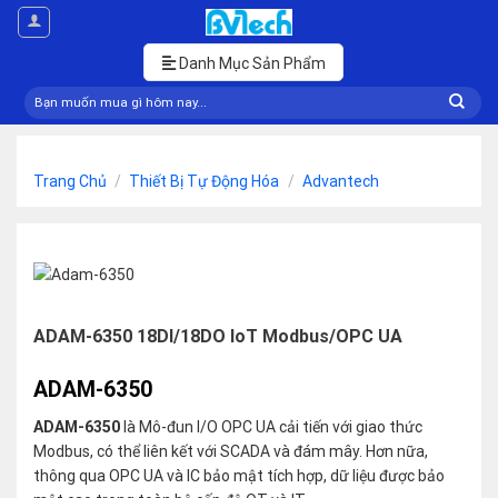
Skip
to
content
Danh Mục Sản Phẩm
Tìm
kiếm:
Trang Chủ
/
Thiết Bị Tự Động Hóa
/
Advantech
ADAM-6350 18DI/18DO IoT Modbus/OPC UA
ADAM-6350
ADAM-6350
là Mô-đun I/O OPC UA cải tiến với giao thức
Modbus, có thể liên kết với SCADA và đám mây. Hơn nữa,
thông qua OPC UA và IC bảo mật tích hợp, dữ liệu được bảo