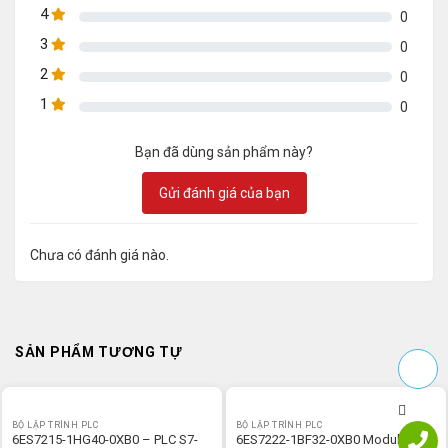
4
0
3
0
2
0
1
0
Bạn đã dùng sản phẩm này?
Gửi đánh giá của bạn
Chưa có đánh giá nào.
SẢN PHẨM TƯƠNG TỰ
BỘ LẬP TRÌNH PLC
BỘ LẬP TRÌNH PLC
6ES7215-1HG40-0XB0 – PLC S7-
6ES7222-1BF32-0XB0 Module S7-