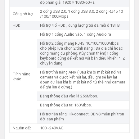
độ phân giải 1920 × 1080/60Hz
2 cổng USB 2.0, 1 cổng USB 3.0, 2 cổng RJ45 10
Cổng hỗ trợ
/100/1000Mbps
HDD
Hỗ trợ 4 ổ HDD , dung lượng tối đa mỗi ổ 18TB
Hỗ trợ 1 cổng Audio vào, 1 cổng Audio ra
Hỗ trợ 2 cổng mạng RJ45 10/100/1000Mbps
cho phép lựa chọn 2 tính năng : Đa địa chỉ hoặc
cổng mạng dự phòng, (tùy chọn thêm)1 cổng
keyboard dùng để kết nối với bàn điều khiển PTZ
chuyên dụng.
Hỗ trợ tính năng ANR ( Sau khi bị mất kết nối vs
Tính năng
camera và được kết nối lại, đầu ghi sẽ lấy lại
khác
đoạn dữ liệu khi bị mất kết nối từ thẻ nhớ camera
để ghi lên ổ cứng.)
Băng thông đầu vào là 256Mbps.
Băng thông đầu ra: 160Mbps.
Hỗ trợ nền tảng Hik-connect, DDNS miễn phí trọn
đời sản phẩm
Nguồn cấp
100~240VAC.​