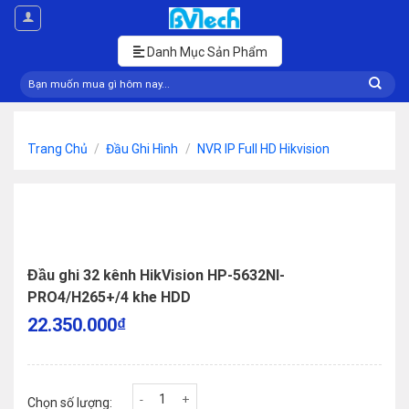
Skip
to
content
Danh Mục Sản Phẩm
Tìm
kiếm:
Trang Chủ
/
Đầu Ghi Hình
/
NVR IP Full HD Hikvision
Đầu ghi 32 kênh HikVision HP-5632NI-
PRO4/H265+/4 khe HDD
22.350.000
₫
Đầu ghi 32 kênh HikVision HP-5632NI-PRO4/H265+
Chọn số lượng: