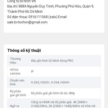
Công ty Bvtech VN
Địa chỉ: 888A Nguyễn Duy Trinh, Phường Phú Hữu, Quận 9,
Thành Phố Hồ Chí Minh
Số điện thoại: 0916111568 (zalo) Email:
sale.bvtechvn@gmail.com
Thông số kỹ thuật
Thương
Đầu ghi hình 32 kênh dòng PRO
Hiệu
Hỗ trợ
IP
camera
Chuẩn nén
H.265, H265+, H.264, H264+.
hình
Độ phân
Độ phân giải ghi hình tối đa: 8Mp
giải ghi hình
Cổng ra HDMI với độ phân giải 4K (3840 ×
Ngõ ra
2160)/30Hz, 2K (2560 × 1440)/60Hz và VGA với