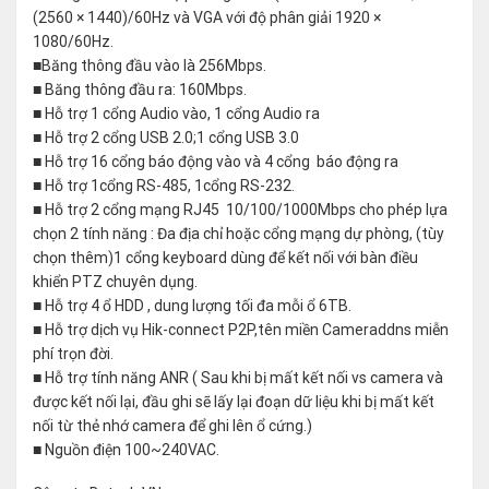
(2560 × 1440)/60Hz và VGA với độ phân giải 1920 ×
1080/60Hz.
■Băng thông đầu vào là 256Mbps.
■ Băng thông đầu ra: 160Mbps.
■ Hỗ trợ 1 cổng Audio vào, 1 cổng Audio ra
■ Hỗ trợ 2 cổng USB 2.0;1 cổng USB 3.0
■ Hỗ trợ 16 cổng báo động vào và 4 cổng báo động ra
■ Hỗ trợ 1cổng RS-485, 1cổng RS-232.
■ Hỗ trợ 2 cổng mạng RJ45 10/100/1000Mbps cho phép lựa
chọn 2 tính năng : Đa địa chỉ hoặc cổng mạng dự phòng, (tùy
chọn thêm)1 cổng keyboard dùng để kết nối với bàn điều
khiển PTZ chuyên dụng.
■ Hỗ trợ 4 ổ HDD , dung lượng tối đa mỗi ổ 6TB.
■ Hỗ trợ dịch vụ Hik-connect P2P,tên miền Cameraddns miễn
phí trọn đời.
■ Hỗ trợ tính năng ANR ( Sau khi bị mất kết nối vs camera và
được kết nối lại, đầu ghi sẽ lấy lại đoạn dữ liệu khi bị mất kết
nối từ thẻ nhớ camera để ghi lên ổ cứng.)
■ Nguồn điện 100~240VAC.