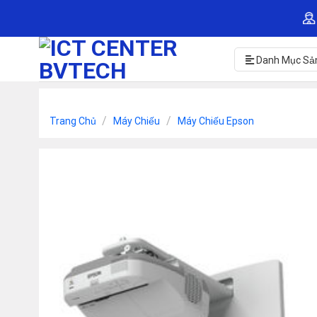
Skip
to
content
Danh Mục Sả
/
/
Trang Chủ
Máy Chiếu
Máy Chiếu Epson