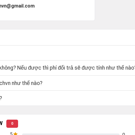
echvn@gmail.com
?
hông? Nếu được thì phí đổi trả sẽ được tính như thế nào
echvn như thế nào?
?
5W
0
5
0