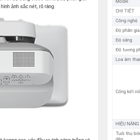
Model
ình ảnh sắc nét, rõ ràng.
CHI TIẾT
Công nghệ
Độ phân giả
Độ sáng
Độ tương p
Loa âm tha
Cổng kết nố
HIỆU NĂNG
Tuổi thọ bó
đèn