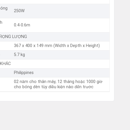
bóng
250W
ch
0.4-0.6m
TRỌNG LƯỢNG
367‎ x 400 x 149 mm (Width x Depth x Height)
g
5.7 kg
 KHÁC
Philippines
02 năm cho thân máy, 12 tháng hoặc 1000 giờ
cho bóng đèn tùy điều kiện nào đến trước