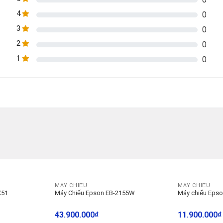
4
0
3
0
2
0
1
0
MÁY CHIẾU
MÁY CHIẾU
X51
Máy Chiếu Epson EB-2155W
Máy chiếu Eps
43.900.000
₫
11.900.000
₫