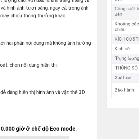
lượng cao, với đầu ra ánh sáng trắng và
à hình ảnh tươi sáng, ngay cả trong ánh
Công suất 
đèn
 máy chiếu thông thường khác.
Khoảng cá
chiếu
KÍCH CỠ&
thời hai phần nội dung mà không ảnh hưởng
Kích cỡ
Trọng lượn
t, chọn nội dung hiển thị.
THÔNG SỐ
Xuất xứ
Bảo hành
dễ dàng hiển thị hình ảnh và vật thể 3D
10.000 giờ ở chế độ Eco mode.