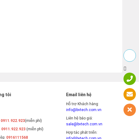
g tôi
Email liên hệ
Hỗ trợ Khách hàng:
info@bvtech.com.vn
Liên hệ báo giá:
:
0911.922.923
(miễn phí)
sale@bvtech.com.vn
:
0911.922.923
(miễn phí)
Hợp tác phát triển:
iệp:
0916111568
info@bvtech.com.vn