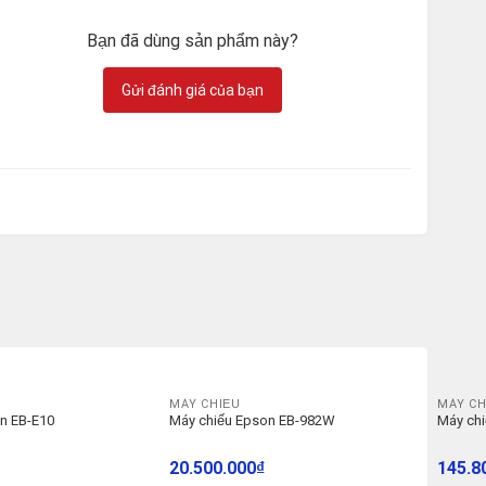
Bạn đã dùng sản phẩm này?
Gửi đánh giá của bạn
MÁY CHIẾU
MÁY CH
on EB-E10
Máy chiếu Epson EB-982W
Máy ch
20.500.000
₫
145.8