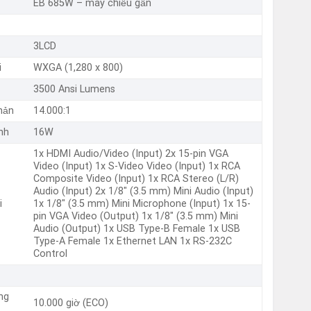
EB 685W – máy chiếu gần
3LCD
i
WXGA (1,280 x 800)
3500 Ansi Lumens
hản
14.000:1
nh
16W
1x HDMI Audio/Video (Input) 2x 15-pin VGA
Video (Input) 1x S-Video Video (Input) 1x RCA
Composite Video (Input) 1x RCA Stereo (L/R)
Audio (Input) 2x 1/8" (3.5 mm) Mini Audio (Input)
i
1x 1/8" (3.5 mm) Mini Microphone (Input) 1x 15-
pin VGA Video (Output) 1x 1/8" (3.5 mm) Mini
Audio (Output) 1x USB Type-B Female 1x USB
Type-A Female 1x Ethernet LAN 1x RS-232C
Control
ng
10.000 giờ (ECO)