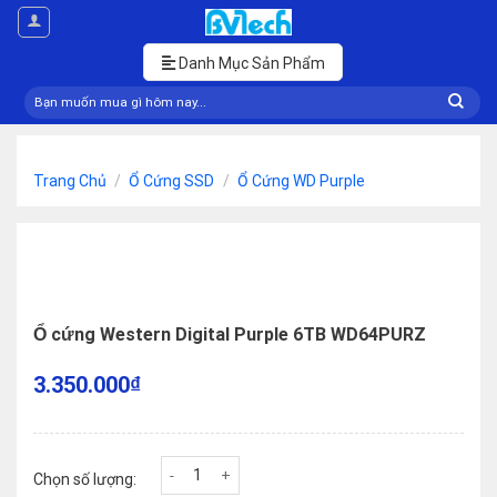
Skip
to
content
Danh Mục Sản Phẩm
Tìm
kiếm:
Trang Chủ
/
Ổ Cứng SSD
/
Ổ Cứng WD Purple
Ổ cứng Western Digital Purple 6TB WD64PURZ
3.350.000
₫
Ổ cứng Western Digital Purple 6TB WD64PURZ số
Chọn số lượng: