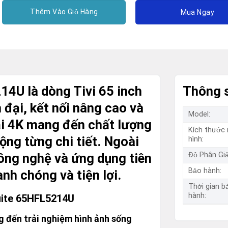
Thêm Vào Giỏ Hàng
Mua Ngay
14U là dòng Tivi 65 inch
Thông s
n đại, kết nối nâng cao và
Model:
iải 4K mang đến chất lượng
Kích thước
ộng từng chi tiết. Ngoài
hình:
Độ Phân Giả
công nghệ và ứng dụng tiên
Bảo hành:
nh chóng và tiện lợi.
Thời gian b
hành:
Suite 65HFL5214U
g đến trải nghiệm hình ảnh sống