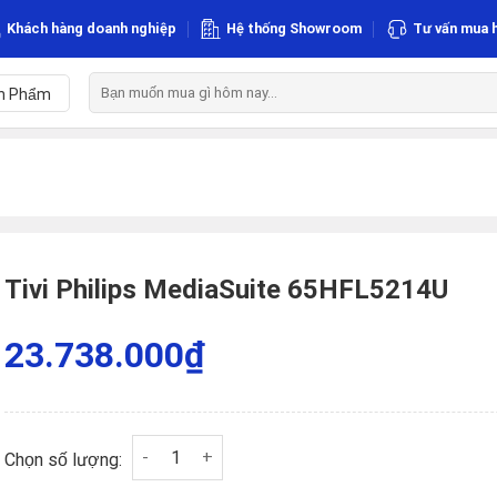
Khách hàng doanh nghiệp
Hệ thống Showroom
Tư vấn mua 
Tìm
n Phẩm
kiếm:
Tivi Philips MediaSuite 65HFL5214U
23.738.000
₫
Tivi Philips MediaSuite 65HFL5214U số lượng
Chọn số lượng: