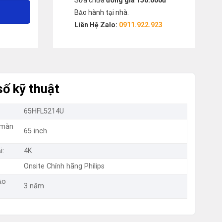
Sửa chữa
đồng giá 150.000đ
Bảo hành tại nhà.
Liên Hệ Zalo:
0911.922.923
ố kỹ thuật
65HFL5214U
 màn
65 inch
i:
4K
Onsite Chính hãng Philips
ảo
3 năm