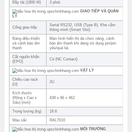
Đầy tải (1800 W)
3 phút
GIAO TIẾP VÀ QUẢN
LÝ
Serial RS232, USB (Type B), Khe cắm
Cổng giao tiếp
thông minh (Smart Slot)
Bảng điều khiển
Màn hình hiển thị đa chức năng, cảnh
và cảnh báo âm
báo âm thanh khi đang sử dụng pin/pin
thanh
yếu/quá tải.
Cắt nguồn khẩn
Có (NC Contact)
(EPO)
VẬT LÝ
Chiều cao rack
2U
(U)
Kích thước
(Rộng x Cao x
438 x 86 x 462
Sâu) (mm)
Trọng lượng (kg)
18.8
Màu sắc
RAL7010
MÔI TRƯỜNG