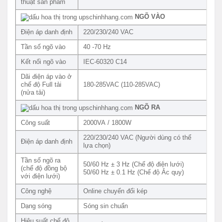
thuật sản phẩm
NGÕ VÀO
Điện áp danh định
220/230/240 VAC
Tần số ngõ vào
40 -70 Hz
Kết nối ngõ vào
IEC-60320 C14
Dãi điện áp vào ở
chế độ Full tải
180-285VAC (110-285VAC)
(nửa tải)
NGÕ RA
Công suất
2000VA / 1800W
220/230/240 VAC (Người dùng có thể
Điện áp danh định
lựa chọn)
Tần số ngõ ra
50/60 Hz ± 3 Hz (Chế độ điện lưới)
(chế độ đồng bộ
50/60 Hz ± 0.1 Hz (Chế độ Ắc quy)
với điện lưới)
Công nghệ
Online chuyển đổi kép
Dạng sóng
Sóng sin chuẩn
Hiệu suất chế độ