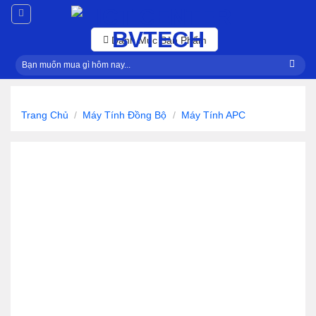
Skip
to
content
Danh Mục Sản Phẩm
Tìm
kiếm:
Trang Chủ
/
Máy Tính Đồng Bộ
/
Máy Tính APC