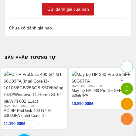
Gửi đánh giá của bạn
Chưa có đánh giá nào.
SẢN PHẨM TƯƠNG TỰ
MÁY TÍNH ĐỒNG BỘ
Máy bộ HP 280 Pro G5 SFF
60G67PA
10.890.000
₫
MÁY TÍNH ĐỒNG BỘ
PC HP ProDesk 400 G7 MT
60U83PA (Intel Core i3-
10105/8GB/256GB SSD/Không
11.190.000
₫
HDD/Windows 11 Home SL 64-
bit/WiFi 802.11ac)