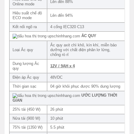
Lên đến 88%
Online mode
Hiệu suất chế độ
Lên đến 94%
ECO mode
Kết nối ngõ ra
4 cổng IEC320 C13
ẮC QUY
Ắc quy axit chì khô, kín khí, miễn bảo
Loại Ắc quy
dưỡng với chất điện phân lơ lửng,
chống rò rỉ
Dung lượng Ắc
12V / 9AH x 4
quy
Điện áp Ắc quy
48VDC
Thời gian sạc
04 giờ khôi phục được 90% dung lượng
ƯỚC LƯỢNG THỜI
GIAN
25% tải (450 W)
26 phút
Nửa tải (900 W)
10 phút
75% tải (1350 W)
5.5 phút