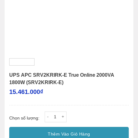
UPS APC SRV2KRIRK-E True Online 2000VA
1800W (SRV2KRIRK-E)
15.461.000
₫
UPS APC SRV2KRIRK-E True Online 2000VA 180
Chọn số lượng:
Thêm Vào Giỏ Hàng