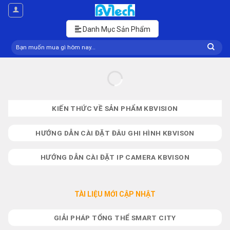
Skip
to
content
Danh Mục Sản Phẩm
Tìm
kiếm:
KIẾN THỨC VỀ SẢN PHẨM KBVISION
HƯỚNG DẪN CÀI ĐẶT ĐÂU GHI HÌNH KBVISON
HƯỚNG DẪN CÀI ĐẶT IP CAMERA KBVISON
TÀI LIỆU MỚI CẬP NHẬT
GIẢI PHÁP TỔNG THỂ SMART CITY