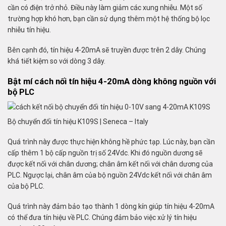
cần có điện trở nhỏ. Điều này làm giảm các xung nhiễu. Một số
trường hợp khó hơn, bạn cần sử dụng thêm một hệ thống bộ lọc
nhiễu tín hiệu.
Bên cạnh đó, tín hiệu 4-20mA sẽ truyền được trên 2 dây. Chúng
khá tiết kiệm so với dòng 3 dây.
Bật mí cách nối tín hiệu 4-20mA dòng không nguồn với
bộ PLC
Bộ chuyển đổi tín hiệu K109S | Seneca – Italy
Quá trình này được thực hiện không hề phức tạp. Lúc này, bạn cần
cấp thêm 1 bộ cấp nguồn trị số 24Vdc. Khi đó nguồn dương sẽ
được kết nối với chân dương; chân âm kết nối với chân dương của
PLC. Ngược lại, chân âm của bộ nguồn 24Vdc kết nối với chân âm
của bộ PLC.
Quá trình này đảm bảo tạo thành 1 dòng kín giúp tín hiệu 4-20mA
có thể đưa tín hiệu về PLC. Chúng đảm bảo việc xử lý tín hiệu