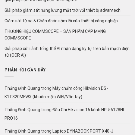
Giải pháp giám sát năng lượng mặt trời với thiết bị advantech
Giám sát từ xa & Chẩn đoán sớm lỗi của thiết bị công nghiệp
THƯƠNG HIỆU COMMSCOPE – SẢN PHẨM CÁP MẠNG
COMMSCOPE
Giải pháp xử lí ảnh tổng thể AI nhận dạng ký tự trên bản mạch điện
tử (OCR AI)
PHẢN HỒI GẦN ĐÂY
Thắng Đinh Quang
trong
Máy chấm công Hikvision DS-
K1T320MFWX (khuôn mặt/WIFI/Vân tay)
Thắng Đinh Quang
trong
Đầu Ghi Hikvision 16 kênh HP-56128NI-
PRO16
Thắng Đinh Quang
trong
Laptop DYNABOOK PORT X40-J