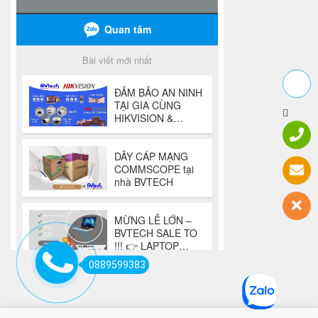
0889599383