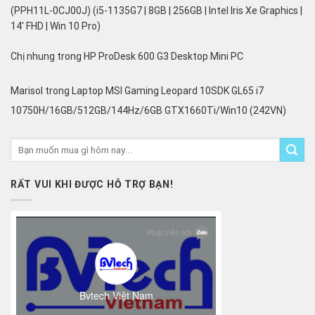
(PPH11L-0CJ00J) (i5-1135G7 | 8GB | 256GB | Intel Iris Xe Graphics |
14′ FHD | Win 10 Pro)
Chị nhung
trong
HP ProDesk 600 G3 Desktop Mini PC
Marisol
trong
Laptop MSI Gaming Leopard 10SDK GL65 i7
10750H/16GB/512GB/144Hz/6GB GTX1660Ti/Win10 (242VN)
RẤT VUI KHI ĐƯỢC HỖ TRỢ BẠN!