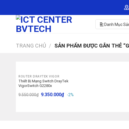
Skip
to
content
Danh Mục Sả
TRANG CHỦ
/
SẢN PHẨM ĐƯỢC GẮN THẺ “G
ROUTER DRAYTEK VIGOR
Thiết Bị Mạng Switch DrayTek
VigorSwitch G2280x
9.350.000
₫
9.550.000
₫
-2%