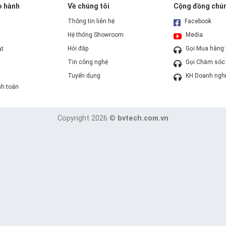
o hành
Về chúng tôi
Cộng đồng chún
Thông tin liên hệ
Facebook
Hệ thống Showroom
Media
Hỏi đáp
Gọi Mua hàng
ặt
Tin công nghệ
Gọi Chăm sóc
Tuyển dụng
KH Doanh ngh
nh toán
Copyright 2026 ©
bvtech.com.vn