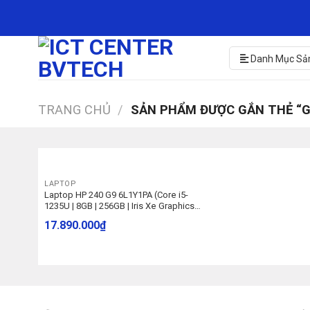
Skip
to
content
Danh Mục Sả
TRANG CHỦ
/
SẢN PHẨM ĐƯỢC GẮN THẺ “G
LAPTOP
Laptop HP 240 G9 6L1Y1PA (Core i5-
1235U | 8GB | 256GB | Iris Xe Graphics |
14 inch FullHD | Windows 11 Home |
17.890.000
₫
Bạc)