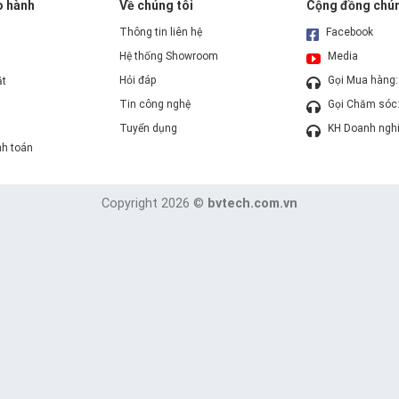
o hành
Về chúng tôi
Cộng đồng chún
Thông tin liên hệ
Facebook
Hệ thống Showroom
Media
Hỏi đáp
Gọi Mua hàng
ặt
Tin công nghệ
Gọi Chăm sóc
Tuyển dụng
KH Doanh ngh
nh toán
Copyright 2026 ©
bvtech.com.vn