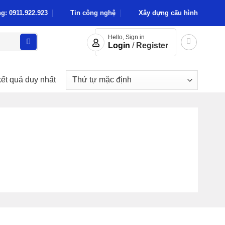
g: 0911.922.923
Tin công nghệ
Xây dựng cấu hình
Hello, Sign in
Login
/
Register
kết quả duy nhất