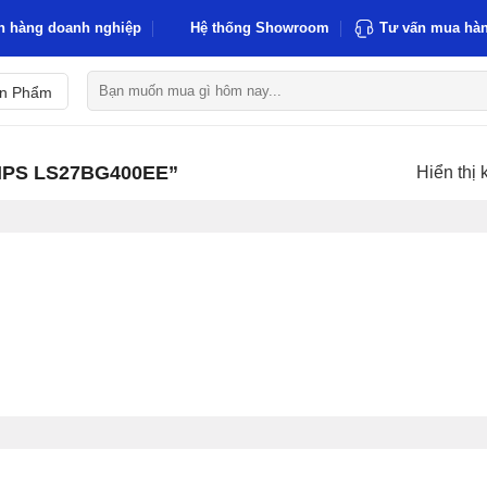
h hàng doanh nghiệp
Hệ thống Showroom
Tư vấn mua hàn
Tìm
ản Phẩm
kiếm:
PS LS27BG400EE”
Hiển thị 