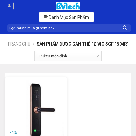
Skip
to
content
Danh Mục Sản Phẩm
Tìm
kiếm:
TRANG CHỦ
/
SẢN PHẨM ĐƯỢC GẮN THẺ “ZIVIO SGF 1504R”
-4%