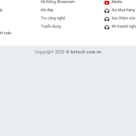
Hệ thống Showroom
Media
Hỏi đáp
Gọi Mua hàng
ặt
Tin công nghệ
Gọi Chăm sóc
Tuyển dụng
KH Doanh ngh
nh toán
Copyright 2026 ©
bvtech.com.vn