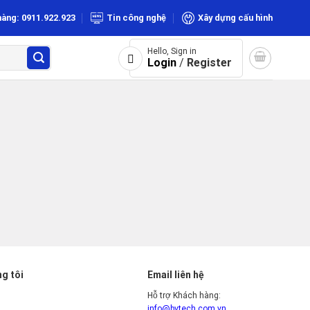
hàng: 0911.922.923
Tin công nghệ
Xây dựng cấu hình
Hello, Sign in
Login
/
Register
g tôi
Email liên hệ
Hỗ trợ Khách hàng:
info@bvtech.com.vn