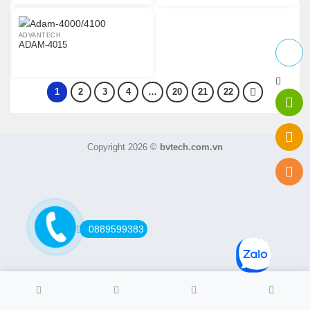
ADVANTECH
ADAM-4015
1
2
3
4
…
20
21
22
Copyright 2026 ©
bvtech.com.vn
0889599383