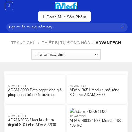
Skip
to
content
Danh Mục Sản Phẩm
Tìm
kiếm:
TRANG CHỦ
/
THIẾT BỊ TỰ ĐỘNG HÓA
/
ADVANTECH
ADVANTECH
ADVANTECH
ADAM-3600 Datalogger cho giải
ADAM-3651 Module mở rộng
pháp quan trắc môi trường.
8DI cho ADAM-3600
ADVANTECH
ADVANTECH
ADAM-3656 Module đầu ra
ADAM-4000/4100, Module RS-
digital 8DO cho ADAM-3600
485 I/O