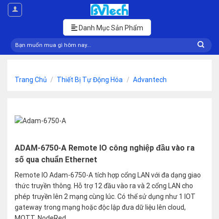
Skip
to
content
Danh Mục Sản Phẩm
Tìm
kiếm:
Trang Chủ
/
Thiết Bị Tự Động Hóa
/
Advantech
ADAM-6750-A Remote IO công nghiệp đầu vào ra
số qua chuẩn Ethernet
Remote IO Adam-6750-A tích hợp cổng LAN với đa dạng giao
thức truyền thông. Hỗ trợ 12 đầu vào ra và 2 cổng LAN cho
phép truyền lên 2 mạng cùng lúc. Có thể sử dụng như 1 IOT
gateway trong mạng hoặc độc lập đưa dữ liệu lên cloud,
MQTT, NodeRed..