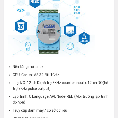
Nền tảng mở Linux
CPU: Cortex-A8 32-Bit 1GHz
Loại I/O: 12-ch DI(hỗ trợ 3KHz counter input), 12-ch DO(hỗ
trợ 3KHz pulse output)
Lập trình: C Language API, Node-RED (Môi trường lập trình
đồ họa)
Truy cập đám mây / cơ sở dữ liệu