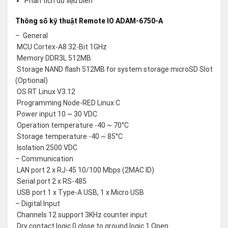
Phân tích dữ liệu biên
Thông số kỹ thuật Remote IO ADAM-6750-A
– General
 MCU Cortex-A8 32-Bit 1GHz
 Memory DDR3L 512MB
 Storage NAND flash 512MB for system storage microSD Slot
(Optional)
 OS RT Linux V3.12
 Programming Node-RED Linux C
 Power input 10 ~ 30 VDC
 Operation temperature -40 ~ 70°C
 Storage temperature -40 ~ 85°C
 Isolation 2500 VDC
– Communication
 LAN port 2 x RJ-45 10/100 Mbps (2MAC ID)
 Serial port 2 x RS-485
 USB port 1 x Type-A USB, 1 x Micro USB
– Digital Input
 Channels 12 support 3KHz counter input
 Dry contact logic 0 close to ground logic 1 Open