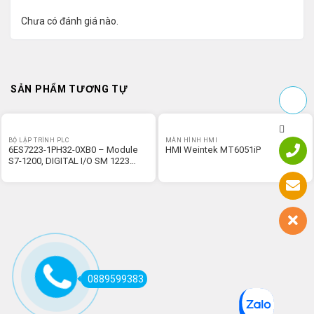
Chưa có đánh giá nào.
SẢN PHẨM TƯƠNG TỰ
BỘ LẬP TRÌNH PLC
MÀN HÌNH HMI
6ES7223-1PH32-0XB0 – Module
HMI Weintek MT6051iP
S7-1200, DIGITAL I/O SM 1223
8DI/8DO
0889599383