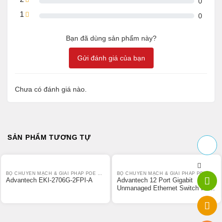
0
1
0
Bạn đã dùng sản phẩm này?
Gửi đánh giá của bạn
Chưa có đánh giá nào.
SẢN PHẨM TƯƠNG TỰ
BỘ CHUYỂN MẠCH & GIẢI PHÁP POE CÔNG NGHIỆP ADVANTECH
BỘ CHUYỂN MẠCH & GIẢI PHÁP POE CÔNG NGHIỆP ADVANTECH
Advantech EKI-2706G-2FPI-A
Advantech 12 Port Gigabit
Unmanaged Ethernet Switch with
8 PoE+ port,-40~75℃,48VDC