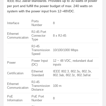
IEEE 802.3at/af standards. Provides up to 30 watts of power
per port and fulfill the power budget of max. 240 watts on
system with the power input from 12~48VDC.
Ports
Interface
8
Number
RJ-45 Port
Ethernet
Connector
8 x RJ-45
Communication
Type
RJ-45
Transmission
10/100/1000 Mbps
Speed
Power Input
12 ~ 48 VDC, redundant dual
Power
(DC)
inputs
Ethernet
IEEE 802.3, 802.3u, 802.3x,
Certification
Standard
802.3ab, 802.3z, 802.3af/at
RJ-45
Ethernet
Transmission
100 m
Communication
Distance
PoE
PoE Port
8
Information
Number