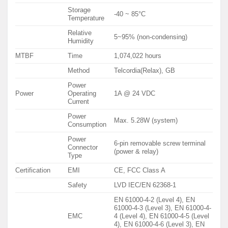
Storage
-40 ~ 85°C
Temperature
Relative
5~95% (non-condensing)
Humidity
MTBF
Time
1,074,022 hours
Method
Telcordia(Relax), GB
Power
Power
Operating
1A @ 24 VDC
Current
Power
Max. 5.28W (system)
Consumption
Power
6-pin removable screw terminal
Connector
(power & relay)
Type
Certification
EMI
CE, FCC Class A
Safety
LVD IEC/EN 62368-1
EN 61000-4-2 (Level 4), EN
61000-4-3 (Level 3), EN 61000-4-
EMC
4 (Level 4), EN 61000-4-5 (Level
4), EN 61000-4-6 (Level 3), EN