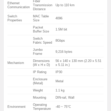
Fiber
Ethernet
Transmission
Up to 110 km
Communication
Distance
Switch
MAC Table
4096
Properties
Size
Packet
1.5M bit
Buffer Size
Switch
8Gbps
Fabric Speed
Jumbo
9,216 bytes
Frame
Dimensions
56 x 140 x 130 mm (2.20 x 5.51
Mechanism
(W x H x D)
x 5.11 in.)
IP Rating
IP30
Enclosure
Metal
(Metal)
Weight
1.1 kg
Mounting
DIN-rail, Wall
Operating
Environment
-40 ~ 75°C
Temperature