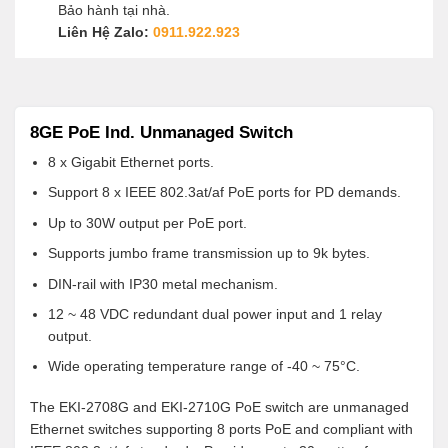
Bảo hành tại nhà.
Liên Hệ Zalo:
0911.922.923
8GE PoE Ind. Unmanaged Switch
8 x Gigabit Ethernet ports.
Support 8 x IEEE 802.3at/af PoE ports for PD demands.
Up to 30W output per PoE port.
Supports jumbo frame transmission up to 9k bytes.
DIN-rail with IP30 metal mechanism.
12 ~ 48 VDC redundant dual power input and 1 relay
output.
Wide operating temperature range of -40 ~ 75°C.
The EKI-2708G and EKI-2710G PoE switch are unmanaged
Ethernet switches supporting 8 ports PoE and compliant with