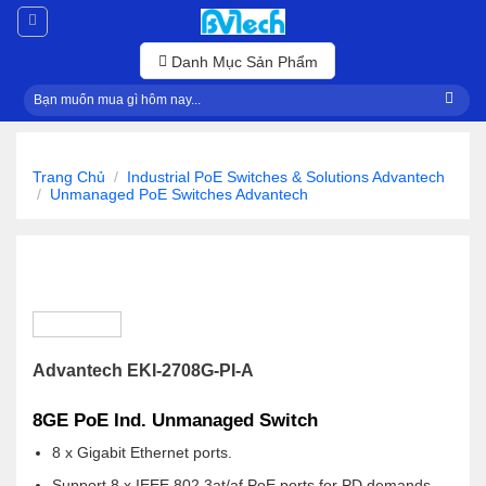
Skip
to
content
Danh Mục Sản Phẩm
Tìm
kiếm:
Trang Chủ
/
Industrial PoE Switches & Solutions Advantech
/
Unmanaged PoE Switches Advantech
Advantech EKI-2708G-PI-A
8GE PoE Ind. Unmanaged Switch
8 x Gigabit Ethernet ports.
Support 8 x IEEE 802.3at/af PoE ports for PD demands.