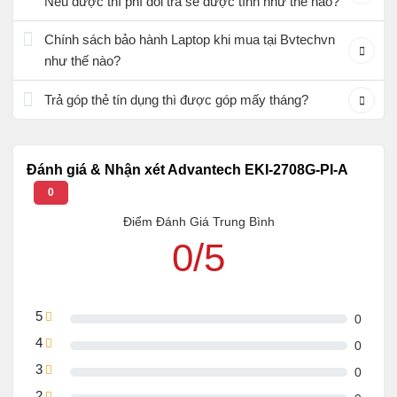
Nếu được thì phí đổi trả sẽ được tính như thế nào?
Chính sách bảo hành Laptop khi mua tại Bvtechvn
như thế nào?
Trả góp thẻ tín dụng thì được góp mấy tháng?
Đánh giá & Nhận xét Advantech EKI-2708G-PI-A
0
Điểm Đánh Giá Trung Bình
0/5
5
0
4
0
3
0
2