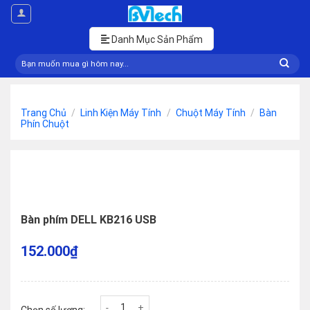
Skip
to
content
Danh Mục Sản Phẩm
Tìm
kiếm:
Trang Chủ
/
Linh Kiện Máy Tính
/
Chuột Máy Tính
/
Bàn
Phín Chuột
Bàn phím DELL KB216 USB
152.000
₫
Bàn phím DELL KB216 USB số lượng
Chọn số lượng: