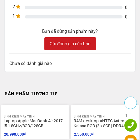
2
0
1
0
Bạn đã dùng sản phẩm này?
Gửi đánh giá của bạn
Chưa có đánh giá nào.
SẢN PHẨM TƯƠNG TỰ
LINH KIỆN MÁY TÍNH
LINH KIỆN MÁY TÍNH
Laptop Apple MacBook Air 2017
RAM desktop ANTEC Antec
i5 1.8GHz/8GB/128GB
Katana RGB (2 x 8GB) DDR4
(MQD32SA/A)
3200MHz (AM4U32168G11-7DKR)
20.990.000
₫
2.550.000
₫