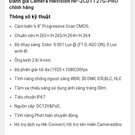
Đánh giá Camera Hikvision HP-2CD1T27G-PRO
chính hãng
Thông số kỹ thuật
Cảm biến ½.8″ Progressive Scan CMOS;
Chuẩn nén H.265+/H.265/H.264+/H.264
Độ nhạy sáng: Color: 0.001 Lux @ (F1.0, AGC ON), 0 Lux
with IR
Ông kinh 2.8/4 mm
Độ phân giải tối đa (1920 × 1080)30fps
Tính năng chống ngược sáng WDR; 3D DNR; ICR;BLC, HLC
Tầm xa chiếu sáng sử dụng ánh sáng trắng 30m
Tiêu chuẩn IP67
Nguồn cấp DC12V&PoE;
Tính năng Phát hiện chuyển động
Hỗ trợ dịch vụ Hik-Connect, Hỗ trợ tên miền Cameraddns