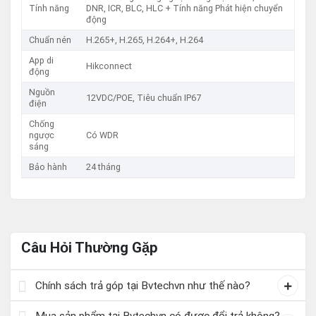
Tính năng
DNR, ICR, BLC, HLC + Tính năng Phát hiện chuyển
động
Chuẩn nén
H.265+, H.265, H.264+, H.264
App di
Hikconnect
động
Nguồn
12VDC/POE, Tiêu chuẩn IP67
điện
Chống
ngược
Có WDR
sáng
Bảo hành
24 tháng
Câu Hỏi Thường Gặp
Chính sách trả góp tại Bvtechvn như thế nào?