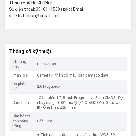
Thành Phố Hồ Chí Minh
Số điện thoại: 0916111568 (zalo) Email:
sale.bvtechvn@gmail.com
Thông số kỹ thuật
Thương
HIK VISION
hiệu
Phân loại
Camera IP thân có màu ban đêm (có dây)
Độ phân
2.0 Megapixel
giải
- Cảm biến 1/2.8 inch Progressive Scan CMOS - Độ
Cảm biến
nhạy sáng: 0.001 Lux @ (F1.0, AGC ON), 0 Lux with
IR - Ống kính: 2.8/4 mm
Đèn hỗ trợ
ánh sáng
Đến 30m
trắng
+ Tính năng chông ngược sáng thực WDR, 3D