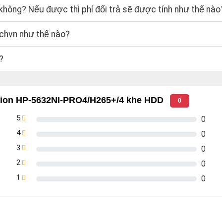
hông? Nếu được thì phí đổi trả sẽ được tính như thế nào
echvn như thế nào?
?
ision HP-5632NI-PRO4/H265+/4 khe HDD
0
5
0
4
0
3
0
2
0
1
0