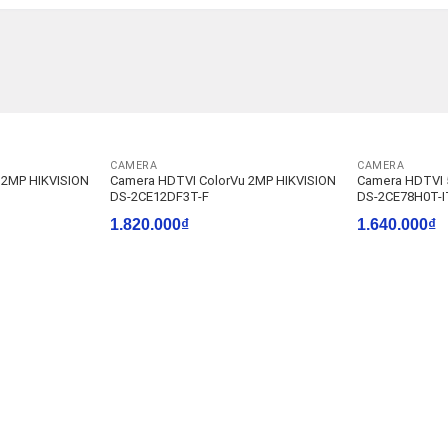
CAMERA
CAMERA
 2MP HIKVISION
Camera HDTVI ColorVu 2MP HIKVISION
Camera HDTVI 
DS-2CE12DF3T-F
DS-2CE78H0T-
1.820.000
₫
1.640.000
₫