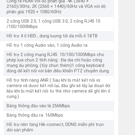
Cổng ra HDMI với độ phân giải 4K (3840 ×
2160)/30Hz, 2K (2560 × 1440)/60Hz và VGA với độ
phân giải 1920 × 1080/60Hz
2 cổng USB 2.0, 1 cổng USB 3.0, 2 cổng RJ45 10
/100/1000Mbps
Hỗ trợ 4 ổ HDD , dung lượng tối đa mỗi ổ 18TB
Hỗ trợ 1 cổng Audio vào, 1 cổng Audio ra
Hỗ trợ 2 cổng mạng RJ45 10/100/1000Mbps cho
phép lựa chọn 2 tính năng : Đa địa chỉ hoặc cổng
mạng dự phòng, (tùy chọn thêm)1 cổng keyboard
dùng để kết nối với bàn điều khiển PTZ chuyên dụng.
Hỗ trợ tính năng ANR ( Sau khi bị mất kết nối vs
camera và được kết nối lại, đầu ghi sẽ lấy lại đoạn dữ
liệu khi bị mất kết nối từ thẻ nhớ camera để ghi lên ổ
cứng.)
Băng thông đầu vào là 256Mbps.
Băng thông đầu ra: 160Mbps.
Hỗ trợ nền tảng Hik-connect, DDNS miễn phí trọn
đời sản phẩm