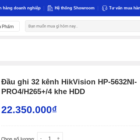
h hàng doanh nghiệp
Hệ thống Showroom
Tư vấn mua hàn
Tìm
n Phẩm
kiếm:
Đầu ghi 32 kênh HikVision HP-5632NI-
PRO4/H265+/4 khe HDD
22.350.000
₫
Đầu ghi 32 kênh HikVision HP-5632NI-PRO4/H26
Chọn số lượng: