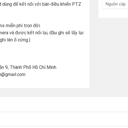
 dùng để kết nối với bàn điều khiển PTZ
Nguồn cấp
s miễn phí trọn đời.
era và được kết nối lại, đầu ghi sẽ lấy lại
ghi lên ổ cứng.)
ận 9, Thành Phố Hồ Chí Minh
vn@gmail.com
?