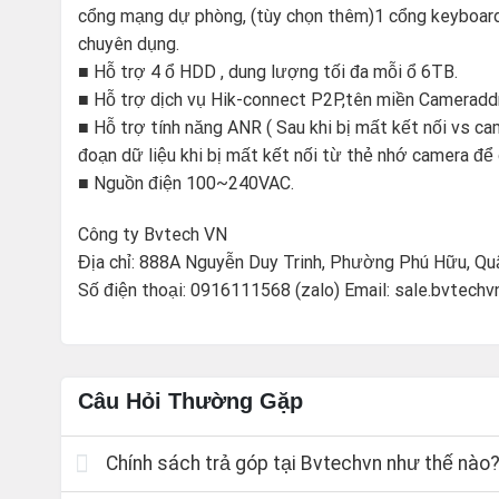
cổng mạng dự phòng, (tùy chọn thêm)1 cổng keyboard
chuyên dụng.
■ Hỗ trợ 4 ổ HDD , dung lượng tối đa mỗi ổ 6TB.
■ Hỗ trợ dịch vụ Hik-connect P2P,tên miền Cameraddn
■ Hỗ trợ tính năng ANR ( Sau khi bị mất kết nối vs cam
đoạn dữ liệu khi bị mất kết nối từ thẻ nhớ camera để 
■ Nguồn điện 100~240VAC.
Công ty Bvtech VN
Địa chỉ: 888A Nguyễn Duy Trinh, Phường Phú Hữu, Qu
Số điện thoại: 0916111568 (zalo) Email: sale.bvtech
Câu Hỏi Thường Gặp
Chính sách trả góp tại Bvtechvn như thế nào