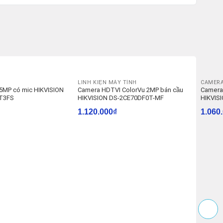
LINH KIỆN MÁY TÍNH
CAMER
5MP có mic HIKVISION
Camera HDTVI ColorVu 2MP bán cầu
Camera 
IT3FS
HIKVISION DS-2CE70DF0T-MF
HIKVIS
1.120.000
₫
1.060