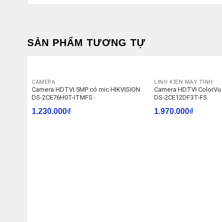
SẢN PHẨM TƯƠNG TỰ
CAMERA
LINH KIỆN MÁY TÍNH
Camera HDTVI 5MP có mic HIKVISION
Camera HDTVI ColorVu
DS-2CE76H0T-ITMFS
DS-2CE12DF3T-FS
1.230.000
₫
1.970.000
₫