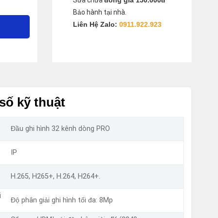
Sửa chữa
đồng giá 150.000đ
Bảo hành tại nhà.
Liên Hệ Zalo:
0911.922.923
số kỹ thuật
Đầu ghi hình 32 kênh dòng PRO
IP
H.265, H265+, H.264, H264+.
i
Độ phân giải ghi hình tối đa: 8Mp