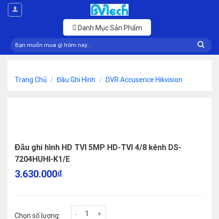
Skip
to
content
Danh Mục Sản Phẩm
Tìm
kiếm:
Trang Chủ
/
Đầu Ghi Hình
/
DVR Accusence Hikvision
Đầu ghi hình HD TVI 5MP HD-TVI 4/8 kênh DS-
7204HUHI-K1/E
3.630.000
₫
Đầu ghi hình HD TVI 5MP HD-TVI 4/8 kênh DS-7204
Chọn số lượng: