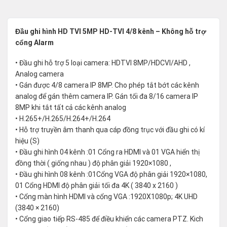
Đầu ghi hình HD TVI 5MP HD-TVI 4/8 kênh – Không hỗ trợ
cổng Alarm
• Đầu ghi hỗ trợ 5 loại camera: HDTVI 8MP/HDCVI/AHD ,
Analog camera
• Gán được 4/8 camera IP 8MP. Cho phép tắt bớt các kênh
analog để gán thêm camera IP. Gán tối đa 8/16 camera IP
8MP khi tắt tất cả các kênh analog
• H.265+/H.265/H.264+/H.264
• Hỗ trợ truyền âm thanh qua cáp đồng trục với đầu ghi có kí
hiệu (S)
• Đầu ghi hình 04 kênh :01 Cổng ra HDMI và 01 VGA hiển thị
đồng thời ( giống nhau ) độ phân giải 1920×1080 ,
• Đầu ghi hình 08 kênh :01Cổng VGA độ phân giải 1920×1080,
01 Cổng HDMI độ phân giải tối đa 4K ( 3840 x 2160 )
• Cổng màn hình HDMI và cổng VGA :1920X1080p; 4K UHD
(3840 × 2160)
• Cổng giao tiếp RS-485 để điều khiển các camera PTZ. Kich