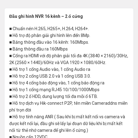
Đầu ghi hình NVR 16 kênh – 2 ổ cứng
■ Chuẩn nén H.265, H265+, H.264, H264+.
■ Hỗ trợ độ phân giải ghi hình lên đến 8Mp.
■ Băng thông đầu vào 16 kênh: 160Mbps.
■ Băng thông đầu ra 160Mbps
■ Cổng ra HDMI với độ phân giải tối đa 4K (3840 × 2160)/30Hz,
2K (2560 × 1440)/60Hz và VGA 1920 × 1080/60Hz.
■ Hỗ trợ 1 cổng Audio vào, 1 cổng Audio ra
■ Hỗ trợ 2 cổng USB 2.0 và 1 cổng USB 3.0.
■ Hỗ trợ 4 cổng báo động vào, 1 cổng báo động ra
■ Hỗ trợ 1 cổng mạng RJ45 10/100/1000Mbps
■ Hỗ trợ 2 ổ HDD, dung lượng tối đa mỗi ổ 6TB.
■ Hỗ trợ dịch vụ Hik-connect P2P, tên miền Cameraddns miễn
phí trọn đời
■ Hỗ trợ tính năng ANR ( Sau khi bị mất kết nối vs camera và
được kết nối lại, đầu ghi sẽ lấy lại đoạn dữ liệu khi bị mất kết
nối từ thẻ nhớ camera để ghi lên ổ cứng.)
■ Nguồn cấp 12VDC