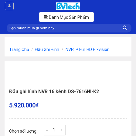
Skip
to
content
Danh Mục Sản Phẩm
Tìm
kiếm:
Trang Chủ
/
Đầu Ghi Hình
/
NVR IP Full HD Hikvision
Đầu ghi hình NVR 16 kênh DS-7616NI-K2
5.920.000
₫
Đầu ghi hình NVR 16 kênh DS-7616NI-K2 số lượng
Chọn số lượng: