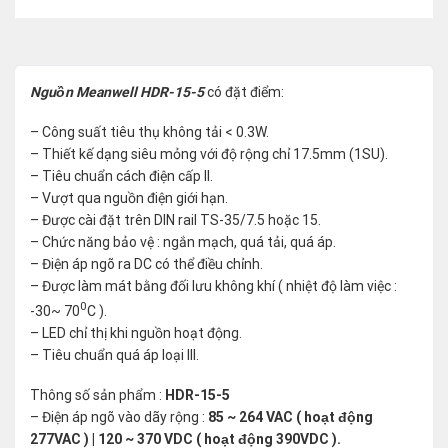
Nguồn Meanwell HDR-15-5
có đặt điểm:
– Công suất tiêu thụ không tải < 0.3W.
– Thiết kế dạng siêu mỏng với độ rộng chỉ 17.5mm (1SU).
– Tiêu chuẩn cách điện cấp II.
– Vượt qua nguồn điện giới hạn.
– Được cài đặt trên DIN rail TS-35/7.5 hoặc 15.
– Chức năng bảo vệ : ngắn mạch, quá tải, quá áp.
– Điện áp ngõ ra DC có thể điều chỉnh.
– Được làm mát bằng đối lưu không khí ( nhiệt độ làm việc :
0
-30~ 70
C ).
– LED chỉ thị khi nguồn hoạt động.
– Tiêu chuẩn quá áp loại III.
Thông số sản phẩm :
HDR-15-5
– Điện áp ngõ vào dãy rộng :
85 ~ 264 VAC ( hoạt động
277VAC ) | 120 ~ 370 VDC ( hoạt động 390VDC ).