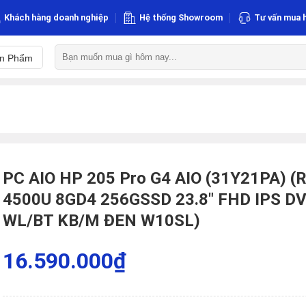
Khách hàng doanh nghiệp
Hệ thống Showroom
Tư vấn mua 
Tìm
ản Phẩm
kiếm:
PC AIO HP 205 Pro G4 AIO (31Y21PA) (
4500U 8GD4 256GSSD 23.8″ FHD IPS 
WL/BT KB/M ĐEN W10SL)
16.590.000
₫