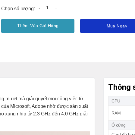
PC AIO HP 205 Pro G4 AIO (31Y21PA) (R5-4500
Chọn số lượng:
Thêm Vào Giỏ Hàng
Mua Ngay
Thông s
g mượt mà giải quyết mọi công việc từ
CPU
 của Microsoft, Adobe nhờ được sản xuất
RAM
ho xung nhịp từ 2.3 GHz đến 4.0 GHz giải
Ổ cứng
Card đồ họ