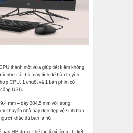
à CPU thành một vừa giúp tiết kiệm không
 rối như các bộ máy tính để bàn truyền
 hợp CPU, 1 chuột và 1 bàn phím có
a cổng USB.
09.4 mm – dày 204.5 mm với trọng
khi chuyển nhà hay dọn dẹp vệ sinh bạn
người khác dù bạn là nữ.
àn HP được chế tác tỉ mỉ từng chi tiết,