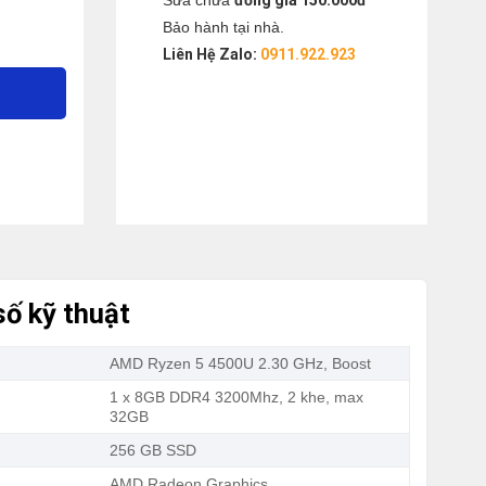
Sửa chữa
đồng giá 150.000đ
U 8GD4 256GSSD 23.8″ FHD IPS DVDRW WL/BT KB/M ĐEN W10SL) s
Bảo hành tại nhà.
Liên Hệ Zalo:
0911.922.923
ố kỹ thuật
AMD Ryzen 5 4500U 2.30 GHz, Boost
1 x 8GB DDR4 3200Mhz, 2 khe, max
32GB
256 GB SSD
a
AMD Radeon Graphics