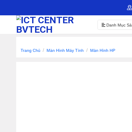
Skip
to
content
Danh Mục S
/
/
Trang Chủ
Màn Hình Máy Tính
Màn Hình HP