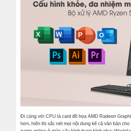
Đi cùng với CPU là card đồ họa AMD Radeon Graphic
hơn, hiển thị sắc nét mọi nội dung kể cả văn bản cho
game online ở mức cấu hình trung bình như: Wastela