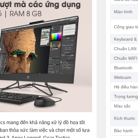
Màn hình
Cổng giao t
Keyboard &
Chuẩn LAN
Chuẩn WIFI
Bluetooth
Webcam
Hệ điều hà
Trọng lượn
Màu sắc
Kích thước
s mang đến khả năng xử lý đồ họa tốt
 bạn thỏa sức làm việc và chơi một số tựa
Bảo hành
nd 3, Apex Legend, Gear Tactics,…