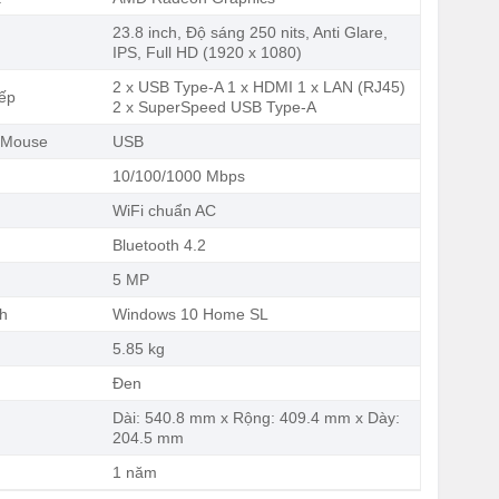
23.8 inch, Độ sáng 250 nits, Anti Glare,
IPS, Full HD (1920 x 1080)
2 x USB Type-A 1 x HDMI 1 x LAN (RJ45)
iếp
2 x SuperSpeed USB Type-A
 Mouse
USB
10/100/1000 Mbps
WiFi chuẩn AC
Bluetooth 4.2
5 MP
nh
Windows 10 Home SL
g
5.85 kg
Đen
Dài: 540.8 mm x Rộng: 409.4 mm x Dày:
204.5 mm
1 năm