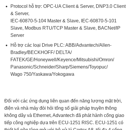
Protocol hỗ trợ: OPC-UA Client & Server, DNP3.0 Client
& Server,
IEC-60870-5-104 Master & Slave, IEC-60870-5-101
Slave, Modbus RTU/TCP Master & Slave, BACNet/IP
Server
Hỗ trợ các loại Drive PLC: ABB/Advantech/Allen-
Bradley/BECKHOFF/ DELTA/
FATEK/GE/Honeywell/Keyence/Mitsubishi/Omron/
Panasonic/Schneider/Sharp/Siemens/Toyopuc/
Wago 750/Yaskawa/Yokogawa
Đối với các ứng dụng liên quan đến năng lượng mặt trời,
điện và nhà máy đòi hỏi tổng số giải pháp truyền thông
không dây và Ethernet, Advantech đã phát hành cổng giao
tiếp công nghiệp dựa trên ECU-1251 RISC. ECU-1251 có
thiết kế nền tảng mở với bộ xử lý Cortex A8, tối đa 4 cổng