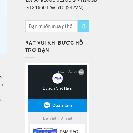
10750H/16GB/512GB/144Hz/6GB
GTX1660Ti/Win10 (242VN)
RẤT VUI KHI ĐƯỢC HỖ
TRỢ BẠN!
p
ện
ợc