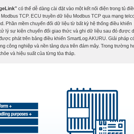
geLink”
có thể dễ dàng cài đặt vào một kết nối điện trong tủ đi
ó là Modbus TCP. ECU truyền dữ liệu Modbus TCP qua mạng telc
d. Phần mềm chuyển đổi dữ liệu từ bất kỳ hệ thống điều khiển
ử lý sự kiện chuyển đổi giao thức và ghi dữ liệu sau đó được 
g được phát trên bảng điều khiển SmartLog AKURU. Giải pháp c
 cứng công nghiệp và nền tảng dựa trên đám mây. Trong trường 
khỏe và hiệu suất của từng tòa tháp.