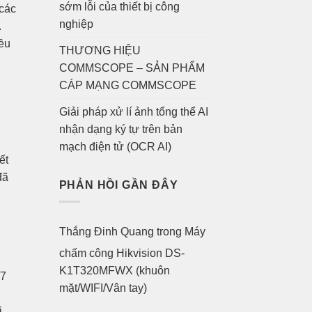
sớm lỗi của thiết bị công
 các
nghiệp
.
iều
THƯƠNG HIỆU
COMMSCOPE – SẢN PHẨM
CÁP MẠNG COMMSCOPE
Giải pháp xử lí ảnh tổng thể AI
nhận dạng ký tự trên bản
mạch điện tử (OCR AI)
ết
đã
PHẢN HỒI GẦN ĐÂY
Thắng Đinh Quang
trong
Máy
chấm công Hikvision DS-
K1T320MFWX (khuôn
/7
mặt/WIFI/Vân tay)
ị