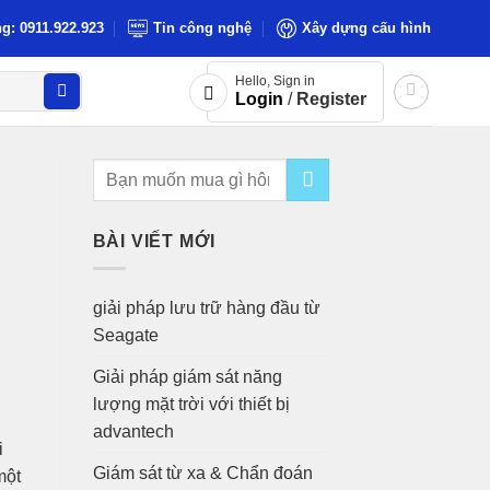
g: 0911.922.923
Tin công nghệ
Xây dựng cấu hình
Hello, Sign in
Login
/
Register
BÀI VIẾT MỚI
giải pháp lưu trữ hàng đầu từ
Seagate
Giải pháp giám sát năng
lượng mặt trời với thiết bị
advantech
i
Giám sát từ xa & Chẩn đoán
một