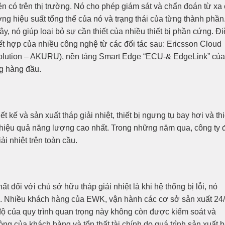
iện có trên thị trường. Nó cho phép giám sát và chẩn đoán từ xa
ờng hiệu suất tổng thể của nó và trạng thái của từng thành phần
, nó giúp loại bỏ sự cần thiết của nhiều thiết bị phần cứng. Đ
ết hợp của nhiều công nghệ từ các đối tác sau: Ericsson Cloud
Solution – AKURU), nền tảng Smart Edge “ECU-& EdgeLink” của
ng hàng đầu.
 kế và sản xuất tháp giải nhiệt, thiết bị ngưng tụ bay hơi và thi
c hiệu quả năng lượng cao nhất. Trong những năm qua, công ty 
i nhiệt trên toàn cầu.
 đối với chủ sở hữu tháp giải nhiệt là khi hệ thống bị lỗi, nó
o. Nhiều khách hàng của EWK, vận hành các cơ sở sản xuất 24
 độ của quy trình quan trọng này không còn được kiểm soát và
ng của khách hàng và tổn thất tài chính do quá trình sản xuất b