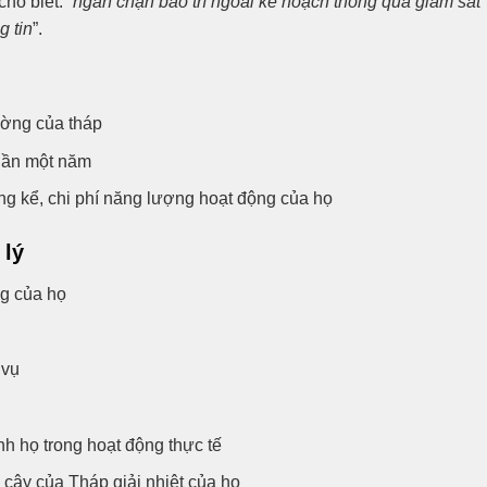
ho biết: “
ngăn chặn bảo trì ngoài kế hoạch thông qua giám sát
g tin
”.
ường của tháp
 lần một năm
ng kể, chi phí năng lượng hoạt động của họ
 lý
g của họ
 vụ
h họ trong hoạt động thực tế
 cậy của Tháp giải nhiệt của họ