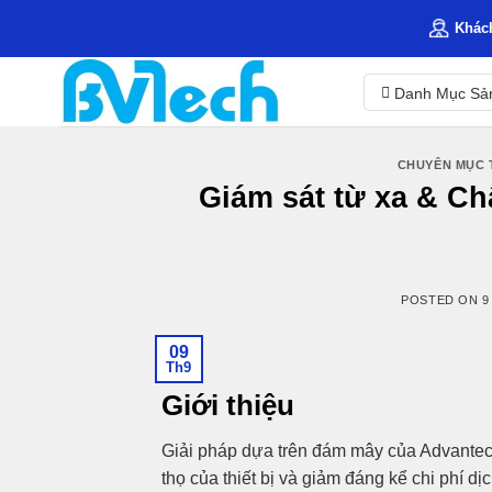
Skip
Khác
to
content
Danh Mục Sả
CHUYÊN MỤC 
Giám sát từ xa & Ch
POSTED ON
9
09
Th9
Giới thiệu
Giải pháp dựa trên đám mây của Advantech
thọ của thiết bị và giảm đáng kể chi phí d