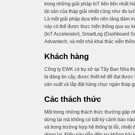
trong những giải pháp IoT tiên tiến nhất h
tài sản của tháp giải nhiệt cũng như đo lư
Là một giải pháp dựa trên nền tảng đám mây
này có thể được thực hiện thông qua sự k
(IoT Accelerator), SmartLog (Dashboard 
Advantech, và một nhà khai thác viễn thô
Khách hàng
Công ty EWK có trụ sở tại Tây Ban Nha thiết
bị đáng tin cậy, được thiết kế để đạt đượ
sản xuất và lắp đặt hàng chục ngàn tháp giả
Các thách thức
Một trong những thách thức thường gặp nhất
dừng lại mà không có bất kỳ cảnh báo nà
và trong trường hợp hệ thống bị lỗi, nhiệt
dừng lại. Điều này dẫn đến sự không hài lò