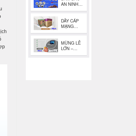
ều
o
dịch
ó
hợp