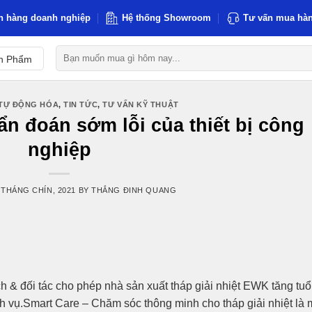
h hàng doanh nghiệp
Hệ thống Showroom
Tư vấn mua hàn
Tìm
n Phẩm
kiếm:
TỰ ĐỘNG HÓA
,
TIN TỨC
,
TƯ VẤN KỸ THUẬT
ẩn đoán sớm lỗi của thiết bị công
nghiệp
 THÁNG CHÍN, 2021
BY
THẮNG ĐINH QUANG
 & đối tác cho phép nhà sản xuất tháp giải nhiệt EWK tăng tuổ
ịch vụ.Smart Care – Chăm sóc thông minh cho tháp giải nhiệt là 