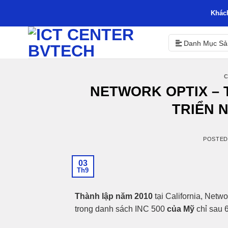
Skip
Khác
to
content
Danh Mục S
C
NETWORK OPTIX – 
TRIỂN 
POSTE
03
Th9
Thành lập năm 2010
tại California, Netwo
trong danh sách INC 500
của Mỹ
chỉ sau 6