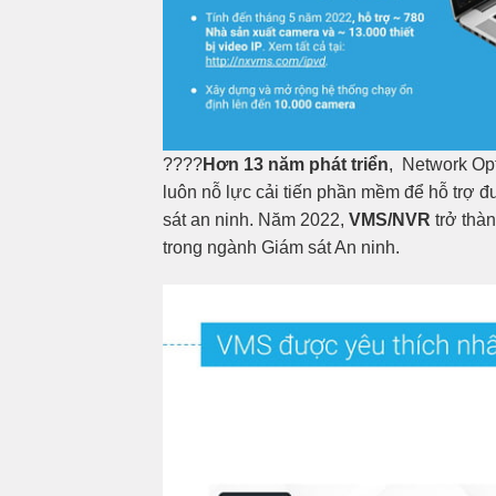
????
Hơn 13 năm phát triển
, Network Opt
luôn nỗ lực cải tiến phần mềm để hỗ trợ đư
sát an ninh. Năm 2022,
VMS/NVR
trở thà
trong ngành Giám sát An ninh.