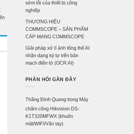
sớm lỗi của thiết bị công
t
nghiệp
iển
THƯƠNG HIỆU
COMMSCOPE – SẢN PHẨM
CÁP MẠNG COMMSCOPE
Giải pháp xử lí ảnh tổng thể AI
nhận dạng ký tự trên bản
mạch điện tử (OCR AI)
PHẢN HỒI GẦN ĐÂY
Thắng Đinh Quang
trong
Máy
chấm công Hikvision DS-
K1T320MFWX (khuôn
mặt/WIFI/Vân tay)