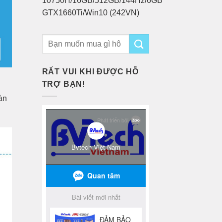
10750H/16GB/512GB/144Hz/6GB
GTX1660Ti/Win10 (242VN)
RẤT VUI KHI ĐƯỢC HỖ
TRỢ BẠN!
àn