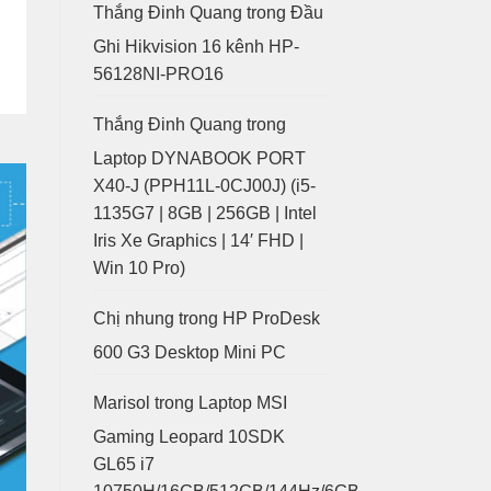
Thắng Đinh Quang
trong
Đầu
Ghi Hikvision 16 kênh HP-
56128NI-PRO16
Thắng Đinh Quang
trong
Laptop DYNABOOK PORT
X40-J (PPH11L-0CJ00J) (i5-
1135G7 | 8GB | 256GB | Intel
Iris Xe Graphics | 14′ FHD |
Win 10 Pro)
Chị nhung
trong
HP ProDesk
600 G3 Desktop Mini PC
Marisol
trong
Laptop MSI
Gaming Leopard 10SDK
GL65 i7