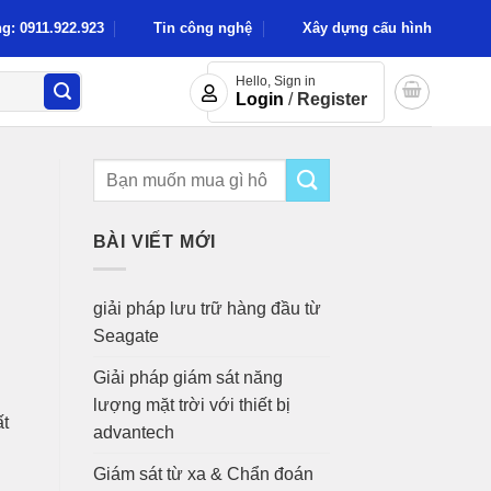
g: 0911.922.923
Tin công nghệ
Xây dựng cấu hình
Hello, Sign in
Login
/
Register
BÀI VIẾT MỚI
giải pháp lưu trữ hàng đầu từ
Seagate
Giải pháp giám sát năng
lượng mặt trời với thiết bị
ất
advantech
Giám sát từ xa & Chẩn đoán