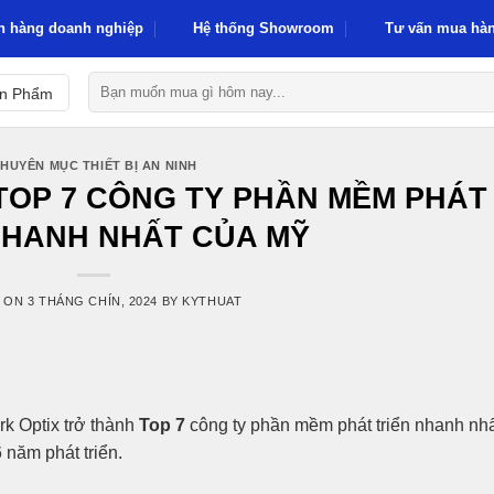
h hàng doanh nghiệp
Hệ thống Showroom
Tư vấn mua hàn
Tìm
ản Phẩm
kiếm:
HUYÊN MỤC THIẾT BỊ AN NINH
TOP 7 CÔNG TY PHẦN MỀM PHÁT
NHANH NHẤT CỦA MỸ
D ON
3 THÁNG CHÍN, 2024
BY
KYTHUAT
rk Optix trở thành
Top 7
công ty phần mềm phát triển nhanh nh
 năm phát triển.