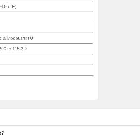
~185 °F)
d & Modbus/RTU
200 to 115.2 k
o?