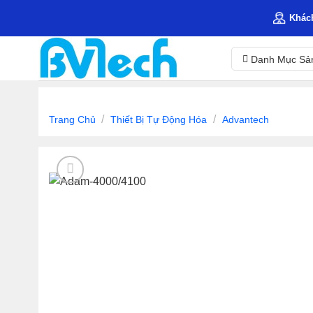
Skip
Khác
to
content
Danh Mục Sả
/
/
Trang Chủ
Thiết Bị Tự Động Hóa
Advantech