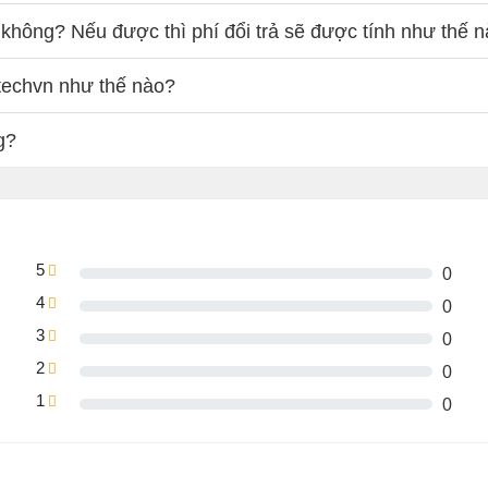
không? Nếu được thì phí đổi trả sẽ được tính như thế 
techvn như thế nào?
g?
5
0
4
0
3
0
2
0
1
0