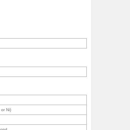
 or Ni)
cond