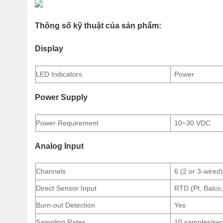
Thông số kỹ thuật của sản phẩm:
Display
LED Indicators
Power
Power Supply
Power Requirement
10~30 VDC
Analog Input
Channels
6 (2 or 3-wired)
Direct Sensor Input
RTD (Pt, Balco,
Burn-out Detection
Yes
Sampling Rates
10 samples/se