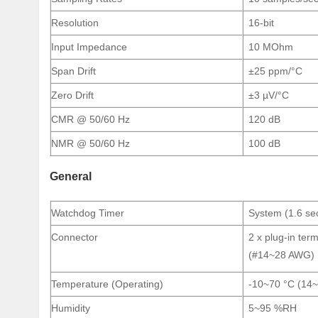
Resolution
16-bit
Input Impedance
10 MOhm
Span Drift
±25 ppm/°C
Zero Drift
±3 µV/°C
CMR @ 50/60 Hz
120 dB
NMR @ 50/60 Hz
100 dB
General
Watchdog Timer
System (1.6 s
Connector
2 x plug-in term
(#14~28 AWG)
Temperature (Operating)
-10~70 °C (14~
Humidity
5~95 %RH