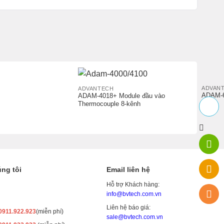
ADVAN
ADVANTECH
ADAM-
ADAM-4018+ Module đầu vào
Thermocouple 8-kênh
ng tôi
Email liên hệ
Hỗ trợ Khách hàng:
info@bvtech.com.vn
Liên hệ báo giá:
0911.922.923
(miễn phí)
sale@bvtech.com.vn