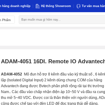
h hàng doanh nghiệp
Hệ thống Showroom
Tư vấn mua hàn
Tìm
n Phẩm
kiếm:
ADAM-4051 16DI. Remote IO Advantec
ADAM-4052
Mô đun hỗ trợ 8 kênh đầu vào kỹ thuật số , 6 kên
lập (Isolated Digital Input) 2 kênh dùng chung COM của hãng
Advantech đang được Bvtech phân phối rộng rãi tại thị trường 
Nam.. Các đầu vào chấp nhận điện áp 10~50 V và đầu ra cung
thu mở 5~40 VDC. Được coi là thân thiện với người dùng, A
cũng được chế tạo với đèn LED để đọc trạng thái dễ dàng.