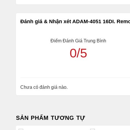
Đầu Ra Modbus RTU/ACSII cho phép cấu hình qua
các bộ lập trình PLC, các thiết bị IOT gateway..
Tốc độ baud: 1200, 2400, 4800, 9600, 19200, 19
Đánh giá & Nhận xét ADAM-4051 16DI. Rem
Cho phép gắn wall mout hoặc Dinray dễ dàng
Điểm Đánh Giá Trung Bình
Hướng dẫn sử dụng có thể dễ dàng download tại web
0/5
Link Tài Liệu ADAM-4051
Bạn cũng có thể xem các sản phẩm khác của Advante
Bvtech đang phân phối rộng rãi các thiết bị của Adva
Chưa có đánh giá nào.
giao hàng nhanh chóng trên toàn quấc và hỗ trợ kỹ thu
Vui lòng liên hệ chúng tôi qua kênh Zalo OA chính hã
0364223796 để được hỗ trợ kỹ thuật tốt nhất.
SẢN PHẨM TƯƠNG TỰ