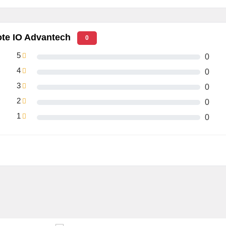
 phần mềm, dễ dàng kết hợp với các sản
200, 34800,115200
ote IO Advantech
0
5
0
4
0
site chính hãng:
3
0
2
0
1
0
ch tại
đây
.
ntech với giá cả phải chăng, chính sách
ật tin cây.
ng trên website và số điện thoại