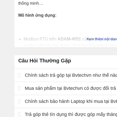
thông minh…
Mô hình ứng dụng:
Xem thêm nội du
Modbus RTU trên
ADAM-4051
cùng với giải pháp
xuyên suốt dải ứng dụng của hãng Advantech 
các loại PLC tạo ra một mô hình ứng dụng nhất qu
Câu Hỏi Thường Gặp
Tính năng
của sản phẩm
:
Chính sách trả góp tại Bvtechvn như thế nà
Loại I/O: 16 DI.
Cấp điện áp đầu vào: 10 ~ 50 VDC
Mua sản phẩm tại Bvtechvn có được đổi trả 
Hỗ trợ Wet hoặc Dry Contact
Chính sách bảo hành Laptop khi mua tại Bv
Bảo vệ quá điện áp: 70 VDC
Cách ly quang (Optic isolation) 2.500 VDC
Trả góp thẻ tín dụng thì được góp mấy thán