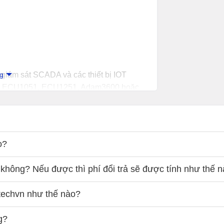
ng
 giám sát SCADA và các thiết bị IOT
như ECU1051, ECU1251, Adam3600 hoặc
án.
o?
không? Nếu được thì phí đổi trả sẽ được tính như thế 
techvn như thế nào?
g?