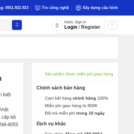
g: 0911.922.923
Tin công nghệ
Xây dựng cấu hình
Hello, Sign in
Login
/
Register
Sản phẩm được miễn phí giao hàng
h
Chính sách bán hàng
h biệt
Cam kết hàng
chính hãng
100%
Miễn phí giao hàng từ 800K
Việt
Đổi trả miễn phí
trong 10 ngày
 cấp bộ
Dịch vụ khác
DAM-4055