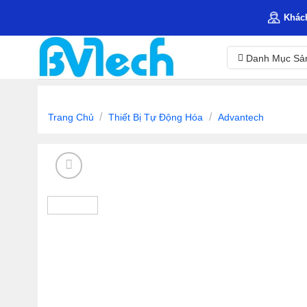
Skip
Khác
to
content
Danh Mục Sả
/
/
Trang Chủ
Thiết Bị Tự Động Hóa
Advantech