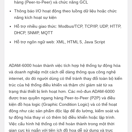
hàng (Peer-to-Peer) và chức năng GCL
Thông báo I/O hoạt động theo luồng dữ liệu hoặc chức
năng kích hoạt sự kiện
Hỗ trợ nhiều giao thức: Modbus/TCP, TCP/IP, UDP, HTTP,
DHCP, SNMP, MQTT
Hỗ trợ ngôn ngữ web: XML, HTML 5, Java Script
ADAM-6000 hoàn thành việc tích hợp hệ thống tự động hóa
và doanh nghiệp một cách dễ dàng thông qua công nghệ
internet, do đó người dùng có thể tránh thay đổi toàn bộ kiến
trúc của hệ thống điều khiển và thậm chí giám sát từ xa
trạng thái thiết bị linh hoạt hơn. Các mô-đun ADAM-6000
được trao quyền ngang hàng Peer-to-Peer (P2P) và điều
kiện đồ họa logic (Graphic Condition Logic) và có thể hoạt
động như các sản phẩm độc lập để đo lường, kiểm soát và
tự động hóa thay vì có thêm bộ điều khiển hoặc lập trình.
Việc cấu hình hệ thống có thể hoàn thành trong một thời
gian cực kỳ ngắn với tiện ích đồ họa dễ sử dụng và trực