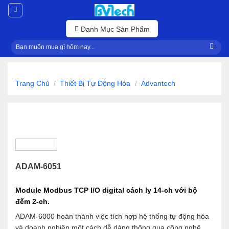
Skip
to
content
Danh Mục Sản Phẩm
Tìm
kiếm:
Trang Chủ
/
Thiết Bị Tự Động Hóa
/
Advantech
ADAM-6051
Module Modbus TCP I/O digital cách ly 14-ch với bộ
đếm 2-ch.
ADAM-6000 hoàn thành việc tích hợp hệ thống tự động hóa
và doanh nghiệp một cách dễ dàng thông qua công nghệ