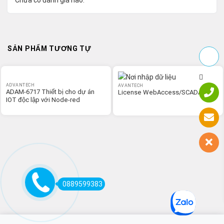
SẢN PHẨM TƯƠNG TỰ
ADVANTECH
AVANTECH
ADAM-6717 Thiết bị cho dự án
License WebAccess/SCADA
IOT độc lập với Node-red
0889599383