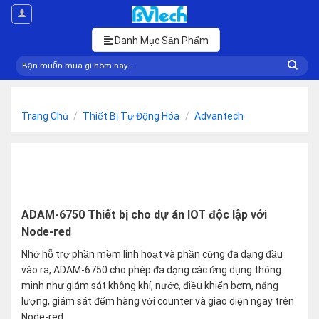
Skip
to
content
Danh Mục Sản Phẩm
Tìm
kiếm:
Trang Chủ
/
Thiết Bị Tự Động Hóa
/
Advantech
ADAM-6750 Thiết bị cho dự án IOT độc lập với
Node-red
Nhờ hỗ trợ phần mềm linh hoạt và phần cứng đa dạng đầu
vào ra, ADAM-6750 cho phép đa dạng các ứng dụng thông
minh như giám sát không khí, nước, điều khiển bơm, năng
lượng, giám sát đếm hàng với counter và giao diện ngay trên
Node-red..