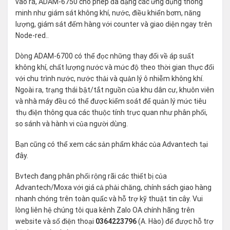
vào ra, ADAM-6750 cho phép đa dạng các ứng dụng thông
minh như giám sát không khí, nước, điều khiển bơm, năng
lượng, giám sát đếm hàng với counter và giao diện ngay trên
Node-red..
Dòng ADAM-6700 có thể đọc những thay đổi về áp suất
không khí, chất lượng nước và mức độ theo thời gian thực đối
với chu trình nước, nước thải và quản lý ô nhiễm không khí.
Ngoài ra, trạng thái bật/tắt nguồn của khu dân cư, khuôn viên
và nhà máy đều có thể được kiểm soát để quản lý mức tiêu
thụ điện thông qua các thuộc tính trực quan như phân phối,
so sánh và hành vi của người dùng.
Bạn cũng có thể xem các sản phẩm khác của Advantech tại
đây
.
Bvtech đang phân phối rộng rãi các thiết bị của
Advantech/Moxa với giá cả phải chăng, chính sách giao hàng
nhanh chóng trên toàn quấc và hỗ trợ kỹ thuật tin cây. Vui
lòng liên hệ chúng tôi qua kênh Zalo OA chính hãng trên
website và số điện thoại
0364223796
(A. Hào) để được hỗ trợ