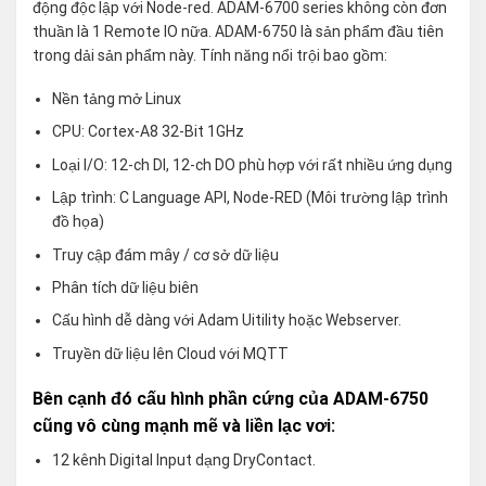
động độc lập với Node-red. ADAM-6700 series không còn đơn
thuần là 1 Remote IO nữa. ADAM-6750 là sản phẩm đầu tiên
trong dải sản phẩm này. Tính năng nổi trội bao gồm:
Nền tảng mở Linux
CPU: Cortex-A8 32-Bit 1GHz
Loại I/O: 12-ch DI, 12-ch DO phù hợp với rất nhiều ứng dụng
Lập trình: C Language API, Node-RED (Môi trường lập trình
đồ họa)
Truy cập đám mây / cơ sở dữ liệu
Phân tích dữ liệu biên
Cấu hình dễ dàng với Adam Uitility hoặc Webserver.
Truyền dữ liệu lên Cloud với MQTT
Bên cạnh đó cấu hình phần cứng của ADAM-6750
cũng vô cùng mạnh mẽ và liền lạc vơi:
12 kênh Digital Input dạng DryContact.