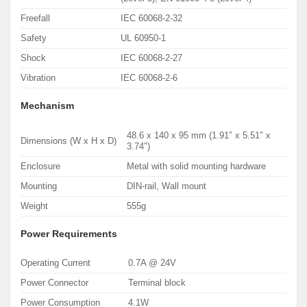
Freefall
IEC 60068-2-32
Safety
UL 60950-1
Shock
IEC 60068-2-27
Vibration
IEC 60068-2-6
Mechanism
48.6 x 140 x 95 mm (1.91″ x 5.51″ x
Dimensions (W x H x D)
3.74″)
Enclosure
Metal with solid mounting hardware
Mounting
DIN-rail, Wall mount
Weight
555g
Power Requirements
Operating Current
0.7A @ 24V
Power Connector
Terminal block
Power Consumption
4.1W