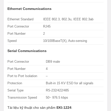
Ethernet Communications
Ethernet Standard
IEEE 802.3, 802.3u, IEEE 802.3ab
Port Connector
RJ45
Port Number
2
Speed
10/100BaseT(X), Auto-sensing
Serial Communications
Port Connector
DB9 male
Port Number
4
Port to Port Isolation
–
Protection
Built-in 15 KV ESD for all signals
Serial Type
RS-232/422/485
Transmission Speed
50~ 976.5 kbps
Tài liệu kỹ thuật cho sản phẩm
EKI-1224
: