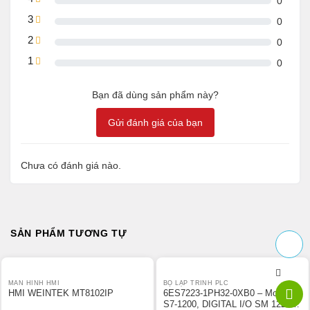
0
3
0
2
0
1
0
Bạn đã dùng sản phẩm này?
Gửi đánh giá của bạn
Chưa có đánh giá nào.
SẢN PHẨM TƯƠNG TỰ
MÀN HÌNH HMI
BỘ LẬP TRÌNH PLC
HMI WEINTEK MT8102IP
6ES7223-1PH32-0XB0 – Module
S7-1200, DIGITAL I/O SM 1223