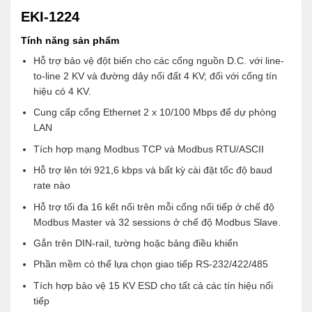
EKI-1224
Tính năng sản phẩm
Hỗ trợ bảo vệ đột biến cho các cổng nguồn D.C. với line-
to-line 2 KV và đường dây nối đất 4 KV; đối với cổng tín
hiệu có 4 KV.
Cung cấp cổng Ethernet 2 x 10/100 Mbps để dự phòng
LAN
Tích hợp mạng Modbus TCP và Modbus RTU/ASCII
Hỗ trợ lên tới 921,6 kbps và bất kỳ cài đặt tốc độ baud
rate nào
Hỗ trợ tối đa 16 kết nối trên mỗi cổng nối tiếp ở chế độ
Modbus Master và 32 sessions ở chế độ Modbus Slave.
Gắn trên DIN-rail, tường hoặc bảng điều khiển
Phần mềm có thể lựa chọn giao tiếp RS-232/422/485
Tích hợp bảo vệ 15 KV ESD cho tất cả các tín hiệu nối
tiếp