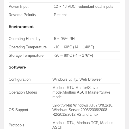
Power Input
12 ~ 48 VDC, redundant dual inputs
Reverse Polarity
Present
Environment
Operating Humidity
5 ~ 95% RH
Operating Temperature
-10 ~ 60°C (14 ~ 140°F)
Storage Temperature
-20 ~ 80°C (-4 ~ 176°F)
Software
Configuration
Windows utility, Web Browser
Modbus RTU Master/Slave
Operation Modes
mode;Modbus ASCII Master/Slave
mode
32-bit/64-bit Windows XP/7/8/8.1/10,
OS Support
Windows Server 2003/2008/2008
R2/2012/2012 R2 and Linux
Modbus RTU, Modbus TCP, Modbus
Protocols
ASCII