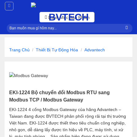
Skip
to
content
Danh Mục Sản Phẩm
Tìm
kiếm:
Trang Chủ
/
Thiết Bị Tự Động Hóa
/
Advantech
EKI-1224 Bộ chuyển đổi Modbus RTU sang
Modbus TCP / Modbus Gateway
EKI-1224 4 cổng Modbus Gateway của hãng Advantech –
Taiwan đang được BVTECH phân phối rộng rãi tại thị trường
Việt Nam. EKI-1224 được thiết theo tiêu chuẩn công nghiệp,
nhỏ gọn, dễ dàng lấy được tín hiệu về PLC, máy tính, vi xử
lý, máy tính nhúng… Sản phẩm hiện đang được sử dụng