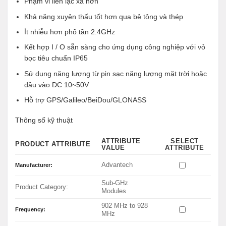
Phạm vi liên lạc xa hơn
Khả năng xuyên thấu tốt hơn qua bê tông và thép
Ít nhiễu hơn phổ tần 2.4GHz
Kết hợp I / O sẵn sàng cho ứng dụng công nghiệp với vỏ
bọc tiêu chuẩn IP65
Sử dụng năng lượng từ pin sạc năng lượng mặt trời hoặc
đầu vào DC 10~50V
Hỗ trợ GPS/Galileo/BeiDou/GLONASS
Thông số kỹ thuật
ATTRIBUTE
SELECT
PRODUCT ATTRIBUTE
VALUE
ATTRIBUTE
Advantech
Manufacturer:
Sub-GHz
Product Category:
Modules
902 MHz to 928
Frequency:
MHz