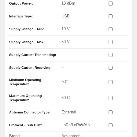
18 dBm
Output Power:
USB
Interface Type:
10 V
Supply Voltage – Min:
50 V
Supply Voltage – Max:
–
Supply Current Transmitting:
–
Supply Current Receiving:
Minimum Operating
0 C
Temperature:
Maximum Operating
60 C
Temperature:
External
Antenna Connector Type:
LoRa/LoRaWAN
Protocol – Sub GHz:
Brand:
Advantech