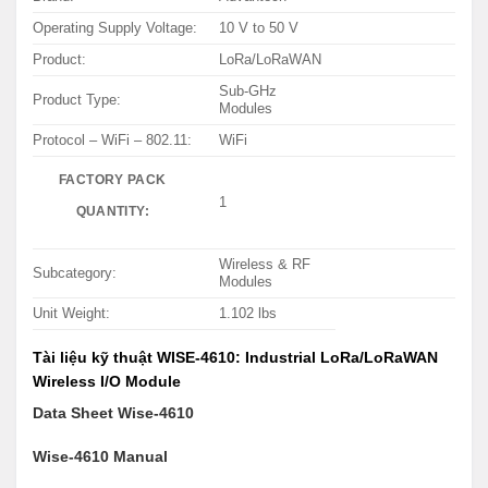
Operating Supply Voltage:
10 V to 50 V
Product:
LoRa/LoRaWAN
Sub-GHz
Product Type:
Modules
Protocol – WiFi – 802.11:
WiFi
FACTORY PACK
1
QUANTITY:
Wireless & RF
Subcategory:
Modules
Unit Weight:
1.102 lbs
Tài liệu kỹ thuật WISE-4610: Industrial LoRa/LoRaWAN
Wireless I/O Module
Data Sheet Wise-4610
Wise-4610 Manual