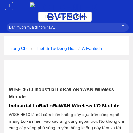
Skip
to
content
Danh Mục Sản Phẩm
Tìm
kiếm:
Trang Chủ
/
Thiết Bị Tự Động Hóa
/
Advantech
WISE-4610 Industrial LoRa/LoRaWAN Wireless
Module
Industrial LoRa/LoRaWAN Wireless I/O Module
WISE-4610 là nút cảm biến không dây dựa trên công nghệ
mạng LoRa nhắm vào các ứng dụng ngoài trời. Nó không chỉ
cung cấp vùng phủ sóng truyền thông không dây tầm xa tới