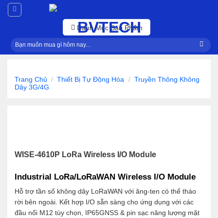
Skip
to
content
Danh Mục Sản Phẩm
Tìm
kiếm:
Trang Chủ
/
Thiết Bị Tự Động Hóa
/
Truyền Thông Không
Dây 3G/4G
WISE-4610P LoRa Wireless I/O Module
Industrial LoRa/LoRaWAN Wireless I/O Module
Hỗ trợ tần số không dây LoRaWAN với ăng-ten có thể tháo
rời bên ngoài. Kết hợp I/O sẵn sàng cho ứng dụng với các
đầu nối M12 tùy chọn, IP65GNSS & pin sạc năng lượng mặt